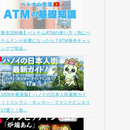
【新生活特集】ベトナムATMの使い方｜急にベ
トナムドンが必要になったら？ATM海外キャッ
ングで現金...
【2026年最新版】ハノイの日本人街最新ガイ
ド！｜リンラン・キンマ―・ファンケビンエリ
17選！｜飲...