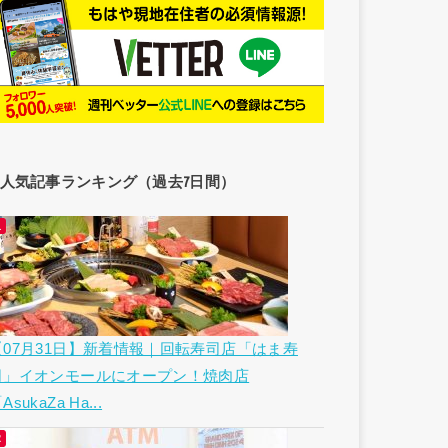
人気記事ランキング（過去7日間）
【07月31日】新着情報｜回転寿司店「はま寿
司」イオンモールにオープン！焼肉店
AsukaZa Ha...