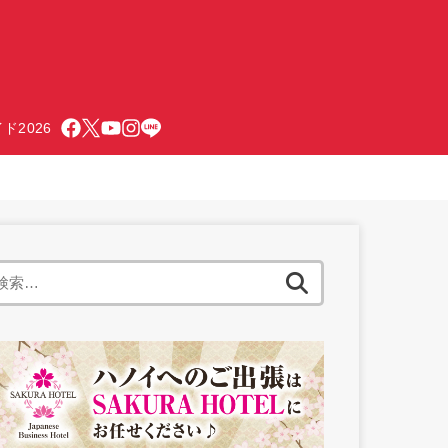
ド2026
検
索: