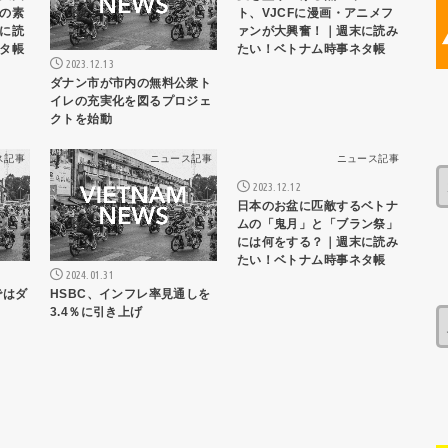
の素
ト、VJCFに漫画・アニメフ
に読
ァンが大興奮！｜週末に読み
タ帳
たい！ベトナム時事ネタ帳
2023.12.13
ダナン市が市内の無料公衆ト
イレの充実化を図るプロジェ
クトを始動
ス記事
ニュース記事
ニュース記事
2023.12.12
日本のお盆に匹敵するベトナ
ムの「鬼月」と「ブラン祭」
には何をする？｜週末に読み
たい！ベトナム時事ネタ帳
2024.01.31
ではダ
HSBC、インフレ率見通しを
3.4％に引き上げ