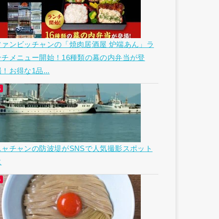
ファンビッチャンの「焼肉居酒屋 炉端あん」ラ
ンチメニュー開始！16種類の幕の内弁当が登
！お得な1品...
ニャチャンの防波堤がSNSで人気撮影スポット
に