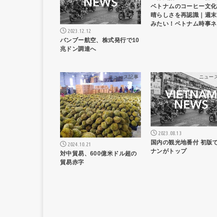
ベトナムのコーヒー文化
晴らしさを再認識｜週末
みたい！ベトナム時事ネ
2023.12.12
バンブー航空、株式発行で10
兆ドン調達へ
ニュース記事
ニュー
2023.08.13
国内の観光地番付 初版
2024.10.21
ナンがトップ
対中貿易、600億米ドル超の
貿易赤字