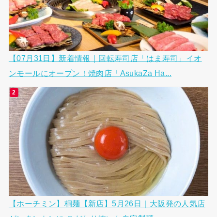
【07月31日】新着情報｜回転寿司店「はま寿司」イオ
ンモールにオープン！焼肉店「AsukaZa Ha...
【ホーチミン】桐麺【新店】5月26日｜大阪発の人気店