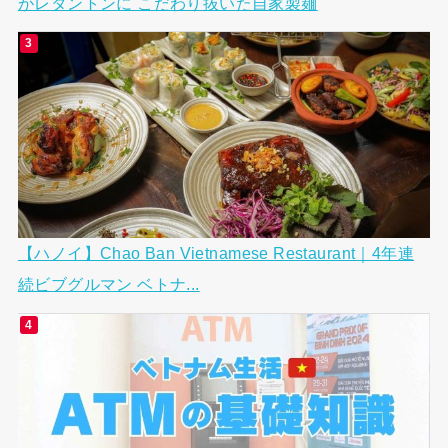
がレタントンに こだわり抜いた自家製麺
【ハノイ】Chao Ban Vietnamese Restaurant｜4年連
続ビブグルマン ベトナ...