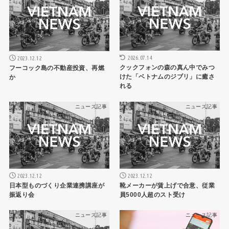
2026.07.14
2023.12.12
クックフォンの森の真ん中でみつ
フーコック島の不動産投資、再燃
けた「ベトナムのジブリ」に癒さ
か
れる
ニュース記事
ニュース記事
2023.12.12
2023.12.12
日本型ものづくり企業連携講座が
靴メーカーが賃上げで合意、従業
振返り会
員5000人超のスト受け
ニュース記事
ニュース記事