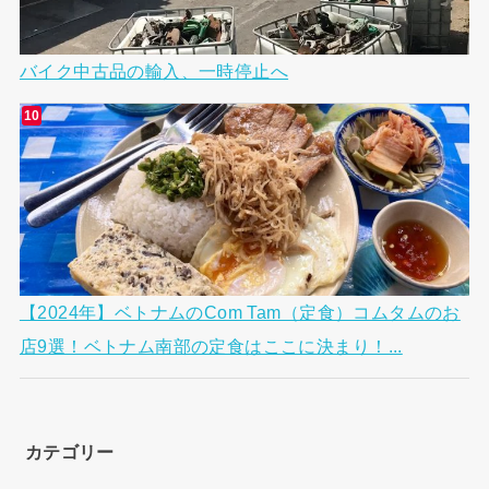
バイク中古品の輸入、一時停止へ
【2024年】ベトナムのCom Tam（定食）コムタムのお
店9選！ベトナム南部の定食はここに決まり！...
カテゴリー