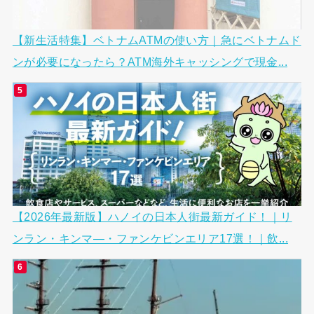
【新生活特集】ベトナムATMの使い方｜急にベトナムド
ンが必要になったら？ATM海外キャッシングで現金...
【2026年最新版】ハノイの日本人街最新ガイド！｜リ
ンラン・キンマ―・ファンケビンエリア17選！｜飲...