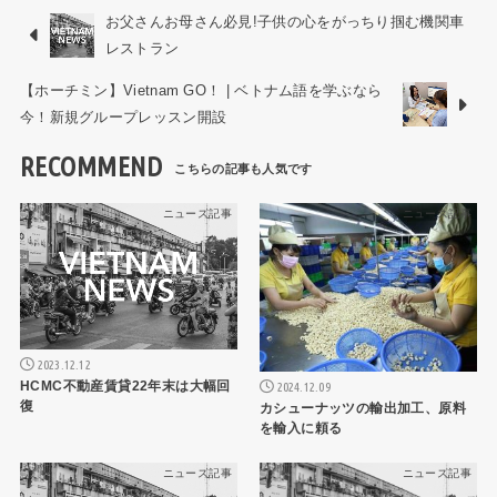
お父さんお母さん必見!子供の心をがっちり掴む機関車
レストラン
【ホーチミン】Vietnam GO！ | ベトナム語を学ぶなら
今！新規グループレッスン開設
RECOMMEND
ニュース記事
ニュース記事
2023.12.12
HCMC不動産賃貸22年末は大幅回
2024.12.09
復
カシューナッツの輸出加工、原料
を輸入に頼る
ニュース記事
ニュース記事