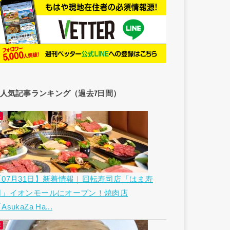
人気記事ランキング（過去7日間）
【07月31日】新着情報｜回転寿司店「はま寿
司」イオンモールにオープン！焼肉店
AsukaZa Ha...