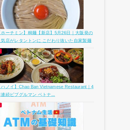
【ホーチミン】桐麺【新店】5月26日｜大阪発の
人気店がレタントンに こだわり抜いた自家製麺
ハノイ】Chao Ban Vietnamese Restaurant｜4
年連続ビブグルマン ベトナ...