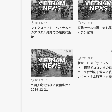
2023.12.12
2023.08.13
マイクロソフト、ベトナムと
家電セール好調、売れ筋
のデジタル分野での連携に期
ッチン家電
待
ニュース記事
ニュー
2023.09.13
新サービス「サイレント
ド」機能でコロナ禍の乗
ニーズに対応｜週末に読
い！ベトナム時事ネタ帳
2025.02.12
外国人宅で深夜に殺傷事件 /
2019-12-21