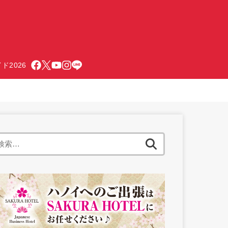
ド2026
検
索: