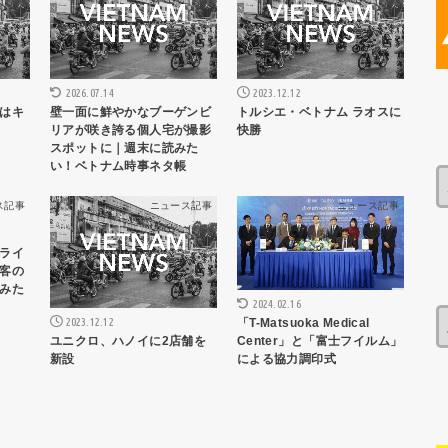
2023.12.12
2026.07.14
はキ
トルシエ・ベトナム ラオスに
壁一面に鮮やかなブーゲンビ
快勝
リアが咲き誇る個人宅が撮影
スポットに｜週末に読みた
い！ベトナム時事ネタ帳
ス記事
ニュース記事
ニュース記事
ライ
客の
みた
2024.02.16
2023.12.12
「T-Matsuoka Medical
ユニクロ、ハノイに2店舗を
Center」と「富士フイルム」
新設
による協力調印式