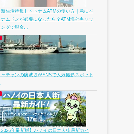
【新生活特集】ベトナムATMの使い方｜急にベ
トナムドンが必要になったら？ATM海外キャッ
ングで現金...
ニャチャンの防波堤がSNSで人気撮影スポット
に
【2026年最新版】ハノイの日本人街最新ガイ