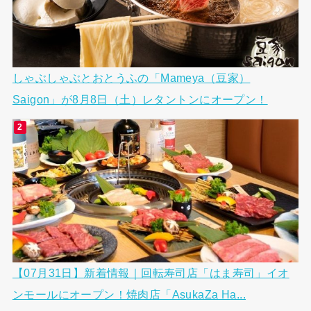
しゃぶしゃぶとおとうふの「Mameya（豆家）
Saigon」が8月8日（土）レタントンにオープン！
【07月31日】新着情報｜回転寿司店「はま寿司」イオ
ンモールにオープン！焼肉店「AsukaZa Ha...