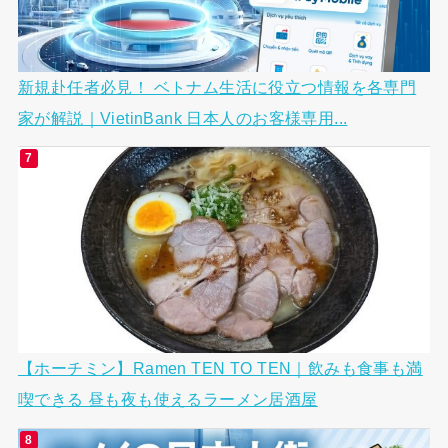
新規赴任者必見！ ベトナム生活に役立つ情報を各専門
家が解説｜VietinBank 日本人のお客様専用...
【ホーチミン】Ramen TEN TO TEN｜飲みも食事も満
喫できる 昼も夜も使えるラーメン居酒屋