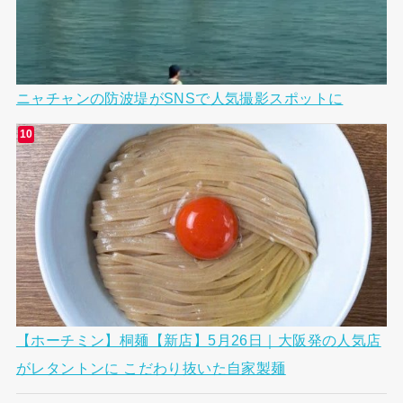
ニャチャンの防波堤がSNSで人気撮影スポットに
【ホーチミン】桐麺【新店】5月26日｜大阪発の人気店
がレタントンに こだわり抜いた自家製麺