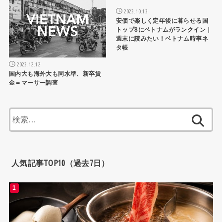
2023.10.13
安価で楽しく定年後に暮らせる国
トップ8にベトナムがランクイン｜
週末に読みたい！ベトナム時事ネ
タ帳
2023.12.12
国内大も海外大も同水準、新卒賃
金＝マーサー調査
検
索:
人気記事TOP10（過去7日）