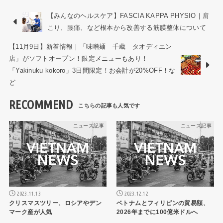
【みんなのヘルスケア】FASCIA KAPPA PHYSIO｜肩
こり、腰痛、など根本から改善する筋膜整体について
【11月9日】新着情報｜「味噌麺 千蔵 タオディエン
店」がソフトオープン！限定メニューもあり！
「Yakinuku kokoro」3日間限定！お会計が20%OFF！な
ど
RECOMMEND
ニュース記事
ニュース記事
2023.11.13
2023.12.12
クリスマスツリー、ロシアやデン
ベトナムとフィリピンの貿易額、
マーク産が人気
2026年までに100億米ドルへ