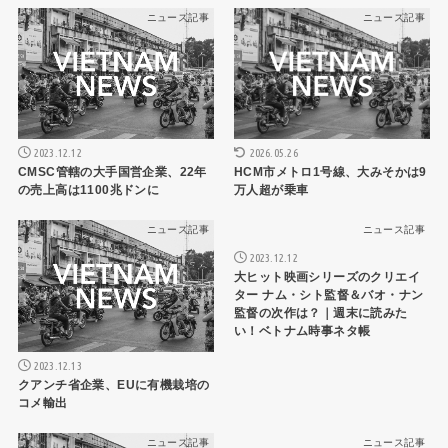
ニュース記事
ニュース記事
2026.05.26
2023.12.12
HCM市メトロ1号線、大みそかは9
CMSC管轄の大手国営企業、22年
万人超が乗車
の売上高は1100兆ドンに
ニュース記事
ニュース記事
2023.12.12
大ヒット映画シリーズのクリエイ
ター ナム・シト監督＆バオ・ナン
監督の次作は？｜週末に読みた
い！ベトナム時事ネタ帳
2023.12.13
クアンチ省企業、EUに有機栽培の
コメ輸出
ニュース記事
ニュース記事