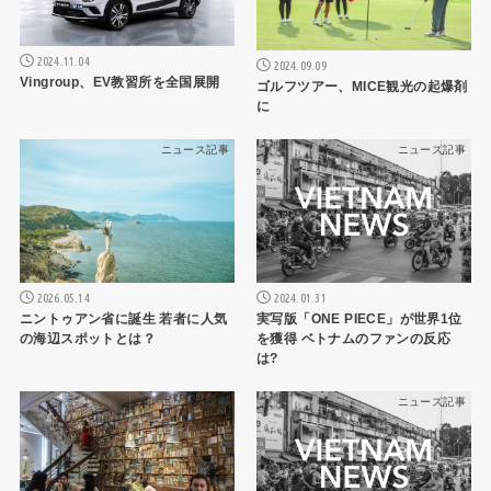
2024.11.04
2024.09.09
Vingroup、EV教習所を全国展開
ゴルフツアー、MICE観光の起爆剤
に
ニュース記事
ニュース記事
2026.05.14
2024.01.31
ニントゥアン省に誕生 若者に人気
実写版「ONE PIECE」が世界1位
の海辺スポットとは？
を獲得 ベトナムのファンの反応
は?
ニュース記事
ニュース記事