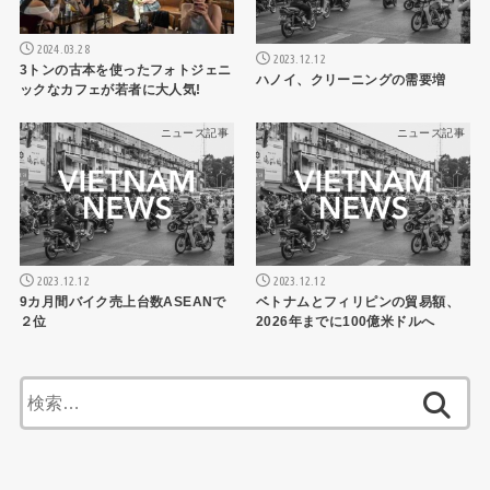
2024.03.28
2023.12.12
3トンの古本を使ったフォトジェニ
ハノイ、クリーニングの需要増
ックなカフェが若者に大人気!
ニュース記事
ニュース記事
2023.12.12
2023.12.12
9カ月間バイク売上台数ASEANで
ベトナムとフィリピンの貿易額、
２位
2026年までに100億米ドルへ
検
索: