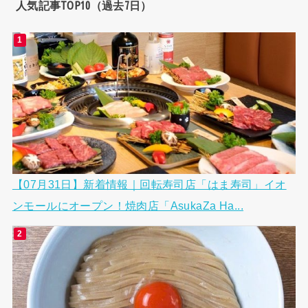
人気記事TOP10（過去7日）
【07月31日】新着情報｜回転寿司店「はま寿司」イオ
ンモールにオープン！焼肉店「AsukaZa Ha...