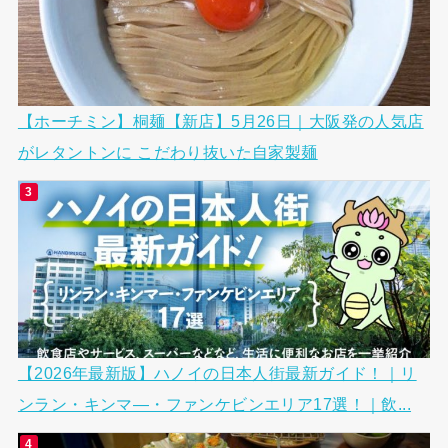
【ホーチミン】桐麺【新店】5月26日｜大阪発の人気店
がレタントンに こだわり抜いた自家製麺
【2026年最新版】ハノイの日本人街最新ガイド！｜リ
ンラン・キンマ―・ファンケビンエリア17選！｜飲...