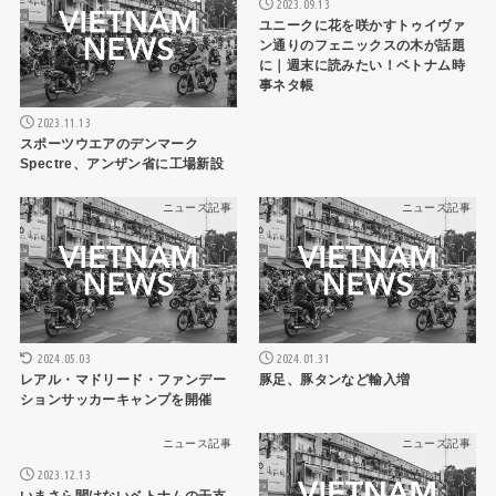
2023.09.13
ユニークに花を咲かすトゥイヴァ
ン通りのフェニックスの木が話題
に｜週末に読みたい！ベトナム時
事ネタ帳
2023.11.13
スポーツウエアのデンマーク
Spectre、アンザン省に工場新設
ニュース記事
ニュース記事
2024.05.03
2024.01.31
レアル・マドリード・ファンデー
豚足、豚タンなど輸入増
ションサッカーキャンプを開催
ニュース記事
ニュース記事
2023.12.13
いまさら聞けないベトナムの干支