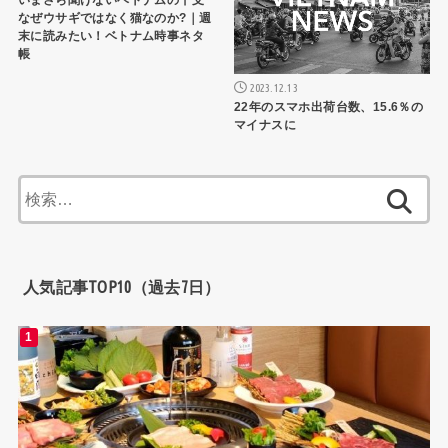
なぜウサギではなく猫なのか?｜週
末に読みたい！ベトナム時事ネタ
帳
2023.12.13
22年のスマホ出荷台数、15.6％の
マイナスに
検
索:
人気記事TOP10（過去7日）