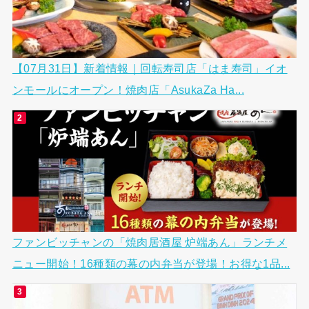
【07月31日】新着情報｜回転寿司店「はま寿司」イオ
ンモールにオープン！焼肉店「AsukaZa Ha...
ファンビッチャンの「焼肉居酒屋 炉端あん」ランチメ
ニュー開始！16種類の幕の内弁当が登場！お得な1品...