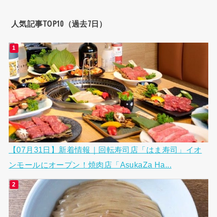
人気記事TOP10（過去7日）
【07月31日】新着情報｜回転寿司店「はま寿司」イオ
ンモールにオープン！焼肉店「AsukaZa Ha...