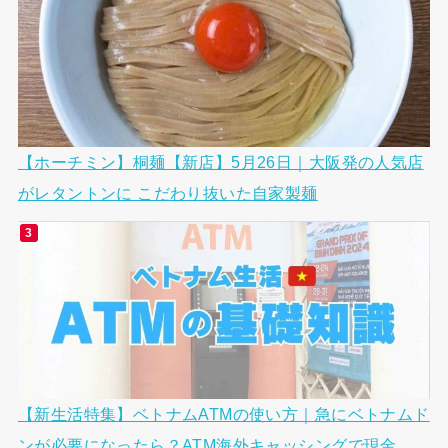
【ホーチミン】桐麺【新店】5月26日｜大阪発の人気店
がレタントンに こだわり抜いた自家製麺
【新生活特集】ベトナムATMの使い方｜急にベトナムド
ンが必要になったら？ATM海外キャッシングで現金...