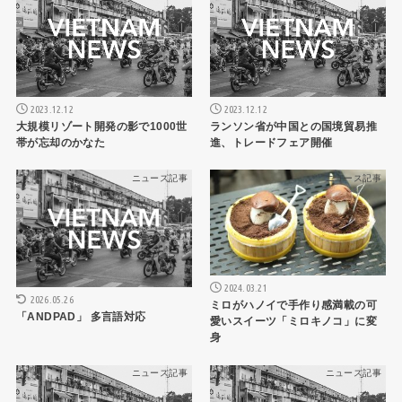
2023.12.12
2023.12.12
大規模リゾート開発の影で1000世
ランソン省が中国との国境貿易推
帯が忘却のかなた
進、トレードフェア開催
ニュース記事
ニュース記事
2024.03.21
2026.05.26
ミロがハノイで手作り感満載の可
「ANDPAD」 多言語対応
愛いスイーツ「ミロキノコ」に変
身
ニュース記事
ニュース記事