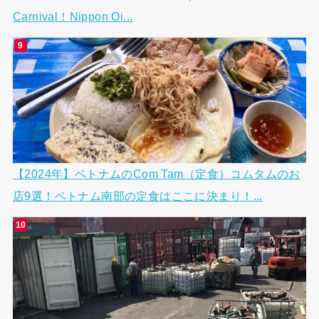
Carnival！Nippon Oi...
【2024年】ベトナムのCom Tam（定食）コムタムのお
店9選！ベトナム南部の定食はここに決まり！...