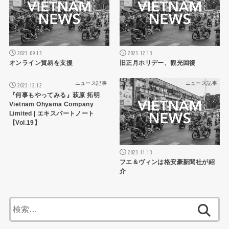
2023.09.13
2023.12.13
オンライン貿易を支援
旧正月ホリデー、観光回復
ニュース記事
ニュース記事
2023.12.12
『何事もやってみる』萩原 拓明
Vietnam Ohyama Company
Limited | エキスパートノート
【Vol.19】
2023.11.13
フエ＆ヴィンは格安豪新聞社が紹
介
検
索: