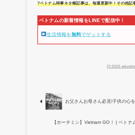
?ベトナム時事ネタ帳記事は、毎週更新中！その他記
生活情報を
無料
でゲットする
[©2026 wkvette
お父さんお母さん必見!子供の心
【ホーチミン】Vietnam GO！ | 