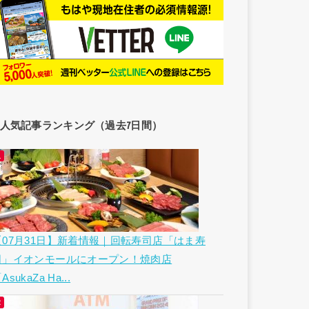
人気記事ランキング（過去7日間）
【07月31日】新着情報｜回転寿司店「はま寿
司」イオンモールにオープン！焼肉店
AsukaZa Ha...