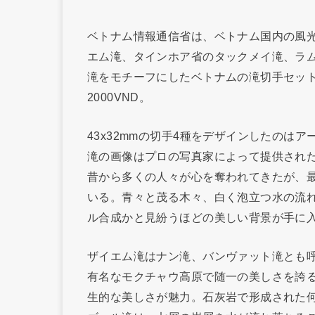
ベトナム情報通信省は、ベトナム国内の風
エム滝、タインホア省のタックメイ滝、ラ
滝をモチーフにしたベトナムの滝切手セットの
2000VND。
43x32mmの切手4種をデザインしたのは
滝の画像はプロの写真家によって提供され
昔から多くの人々が心を奪われてきたが、
いる。青々と茂る木々、白く泡立つ水の流
ル合成かと見紛うほどの美しい背景が手に
ザイエム滝はナン滝、バンヴァット滝とも
有名なモクチャウ高原で随一の美しさを誇
生的な美しさが魅力。石灰岩で形成された