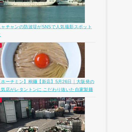
ニャチャンの防波堤がSNSで人気撮影スポット
に
【ホーチミン】桐麺【新店】5月26日｜大阪発の
人気店がレタントンに こだわり抜いた自家製麺