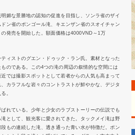
光明媚な景勝地の認知の促進を目指し、ソンラ省のザイ
ムドン省のポンゴール滝、キエンザン省のスオイチャン
発売を開始した。額面価格は4000VND～1万
アーティストのグエン・ドゥック・ラン氏。素材となった
たものである。この4つの滝の周辺の叙情的な空間には
最近では撮影スポットとして若者からの人気も高まって
れ、カラフルな岩々のコントラストが鮮やかな、デジタ
入る。
呼ばれている。少年と少女のラブストーリーの伝説でも
る滝として、観光客に愛されてきた。タックメイ滝は野
何段もの連続した滝、透き通った青い水が特徴だ。ポン