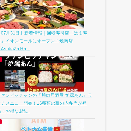
【07月31日】新着情報｜回転寿司店「はま寿
司」イオンモールにオープン！焼肉店
AsukaZa Ha...
ファンビッチャンの「焼肉居酒屋 炉端あん」ラ
ンチメニュー開始！16種類の幕の内弁当が登
！お得な1品...