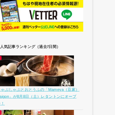
人気記事ランキング（過去7日間）
しゃぶしゃぶとおとうふの「Mameya（豆家）
Saigon」が8月8日（土）レタントンにオープ
ン！