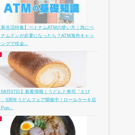
【新生活特集】ベトナムATMの使い方｜急にベ
トナムドンが必要になったら？ATM海外キャッ
ングで現金...
【08月07日】新着情報｜うどんと寿司「えび
す」5周年うどんフェア開催中！ロールケーキ店
Pon...