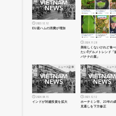
2023.12.12
EU産ハムの消費が増加
2024.11.28
美味しくないけれど食べ
たい⁉︎グルメトレンド「
バナナの葉」
ニュース記事
ニュー
2024.04.15
2023.12.12
インドが対越投資を拡大
ホーチミン市、23年の
見通しを下方修正