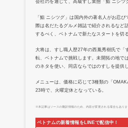
会社のを通じて、高級すし業態「鮨 ニシツ
「鮨 ニシツグ」は国内外の著名人がお忍び
際は名だたるグルメ雑誌で紹介されるなど
するべく、ベトナムで新たなスタートを切
大将は、すし職人歴27年の西胤秀樹氏で「
転、ベトナムで挑戦します。未開拓の地で
のネタを使い、同店ならではのすしを提供
メニューは、価格に応じて3種類の「OMAK
23時で、火曜定休となっている。
※本記事はソースの翻訳情報のため、内容が変更される場合もありま