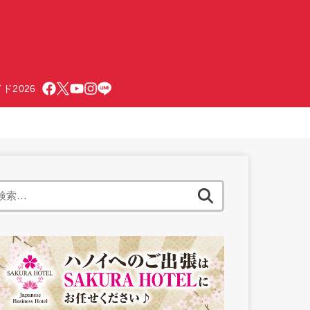
ド2026
検
索: