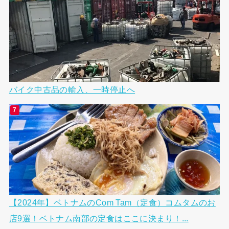
バイク中古品の輸入、一時停止へ
【2024年】ベトナムのCom Tam（定食）コムタムのお
店9選！ベトナム南部の定食はここに決まり！...