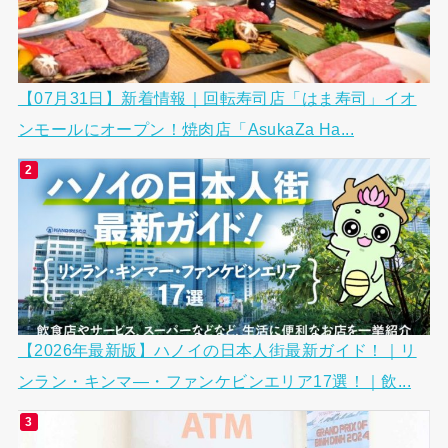
【07月31日】新着情報｜回転寿司店「はま寿司」イオ
ンモールにオープン！焼肉店「AsukaZa Ha...
【2026年最新版】ハノイの日本人街最新ガイド！｜リ
ンラン・キンマ―・ファンケビンエリア17選！｜飲...