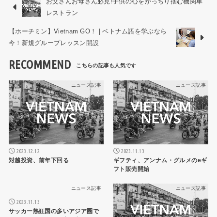
お父さんお母さん必見!子供の心をがっちり掴む機関車
レストラン
【ホーチミン】Vietnam GO！ | ベトナム語を学ぶなら
今！新規グループレッスン開設
RECOMMEND
ニュース記事
ニュース記事
2023.12.12
2023.11.13
対越投資、前年下回る
ギフティ、アンナム・グルメのeギ
フト販売開始
ニュース記事
ニュース記事
2023.11.13
サッカー熱狂国の多いアジア圏で