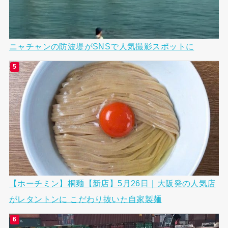
ニャチャンの防波堤がSNSで人気撮影スポットに
【ホーチミン】桐麺【新店】5月26日｜大阪発の人気店
がレタントンに こだわり抜いた自家製麺