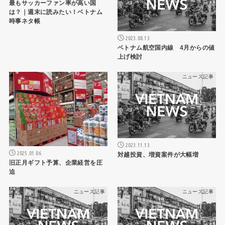
最もサッカーファン率が高い国
は？｜週末に読みたい！ベトナム
時事ネタ帳
2023.08.13
ベトナム航空国内線 4月からの値
上げ検討
ニュース記事
ニュース記事
2023.11.13
2025.01.06
対越投資、増資案件が大幅増
旧正月ギフト予算、企業経営を圧
迫
ニュース記事
ニュース記事