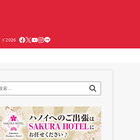
ド2026
検
索: