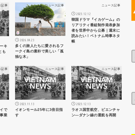
ス記事
ニュース記事
ニュース記事
2023.12.12
韓国ドラマ『イカゲーム』の
リアリティ番組制作発表参加
者を世界中から公募｜週末に
読みたい！ベトナム時事ネタ
2026.04.23
帳
多くの旅人たちに愛されるフ
ーキ
ークイ島の素朴で美しい「孤
とも
独な木」
ス記事
ニュース記事
ニュース記事
2023.11.13
2023.12.13
イで
イオンモール25年に3倍目指
ラオス国営航空、ビエンチャ
事業
す
ン―ダナン線の運航を再開