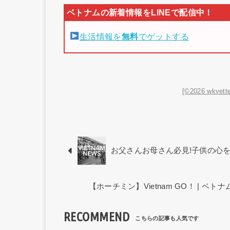
生活情報を
無料
でゲットする
[©2026 wkvette
お父さんお母さん必見!子供の心
【ホーチミン】Vietnam GO！ | 
RECOMMEND