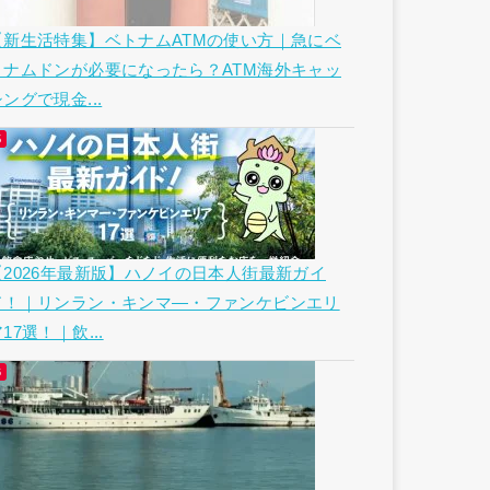
【新生活特集】ベトナムATMの使い方｜急にベ
トナムドンが必要になったら？ATM海外キャッ
ングで現金...
【2026年最新版】ハノイの日本人街最新ガイ
ド！｜リンラン・キンマ―・ファンケビンエリ
17選！｜飲...