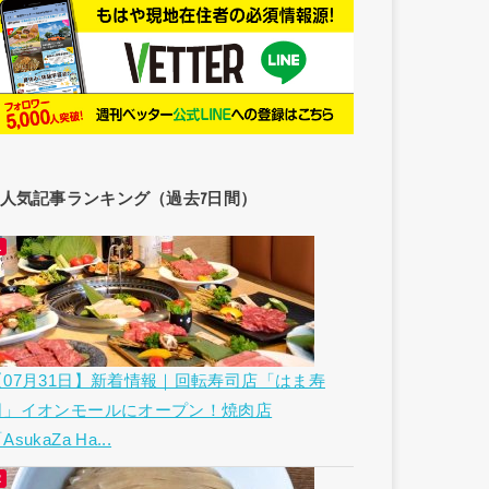
人気記事ランキング（過去7日間）
【07月31日】新着情報｜回転寿司店「はま寿
司」イオンモールにオープン！焼肉店
AsukaZa Ha...