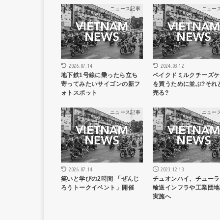
ニュース記事
ニュー
2024.03.12
2026.07.14
ベイクドミルクチーズケ
地下鉄1号線に乗ったら立ち
を買うために並ぶ?それ
寄ってみたいサイゴンの新フ
売る?
ォトスポット
ニュース記事
ニュー
2023.12.13
2026.07.14
チュオンハイ、チューラ
笑いと学びの2時間 「ぜんじ
輸送インフラや工業団地
ろうトークイベント」開催
実施へ