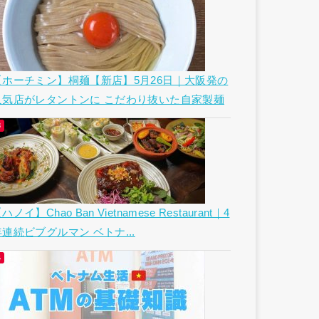
【ホーチミン】桐麺【新店】5月26日｜大阪発の
人気店がレタントンに こだわり抜いた自家製麺
ハノイ】Chao Ban Vietnamese Restaurant｜4
年連続ビブグルマン ベトナ...