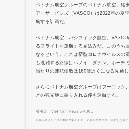
ベトナム航空グループのベトナム航空、格安
ア・サービシズ（VASCO）は2022年の
航する計画だ。
ベトナム航空、パシフィック航空、VASCOは
るフライトを運航する見込みだ。このうち国内
なるという。これは新型コロナウイルスの流
も混雑する路線はハノイ、ダナン、ホーチ
当たりの運航便数は160便近くになる見通
さらにベトナム航空グループはフーコック
どの観光地に乗り入れる便も運航する。
引用元：Viet Nam News 5月30日
※本記事はソースの翻訳情報のため、内容が変更される場合もありま