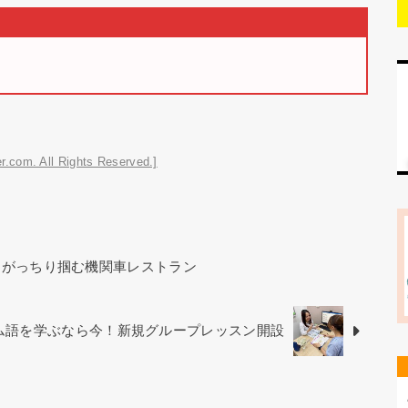
r.com. All Rights Reserved.]
をがっちり掴む機関車レストラン
ベトナム語を学ぶなら今！新規グループレッスン開設