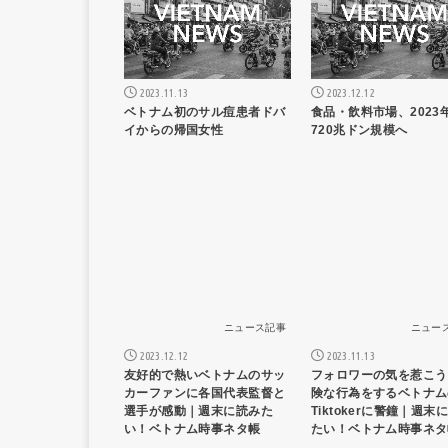
2023.11.13
2023.12.12
ベトナム初のサル痘患者ドバ
食品・飲料市場、2023
イからの帰国女性
720兆ドン規模へ
ニュース記事
ニュー
2023.12.12
2023.11.13
友好的で熱いベトナムのサッ
フォロワーの気を惹こう
カーファンに各国代表監督と
険な行為をするベトナム
選手が感動｜週末に読みた
Tiktokerに警鐘｜週末
い！ベトナム時事ネタ帳
たい！ベトナム時事ネタ