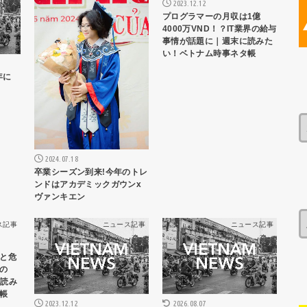
2023.12.12
プログラマーの月収は1億
4000万VND！？IT業界の給与
事情が話題に｜週末に読みた
い！ベトナム時事ネタ帳
年に
2024.07.18
卒業シーズン到来!今年のトレ
ンドはアカデミックガウンx
ヴァンキエン
ス記事
ニュース記事
ニュース記事
と危
の
に読み
帳
2023.12.12
2026.08.07