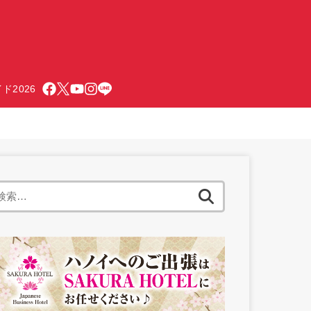
ド2026
検
索: