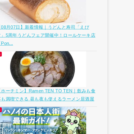
【08月07日】新着情報｜うどんと寿司「えび
す」5周年うどんフェア開催中！ロールケーキ店
Pon...
ホーチミン】Ramen TEN TO TEN｜飲みも食
事も満喫できる 昼も夜も使えるラーメン居酒屋