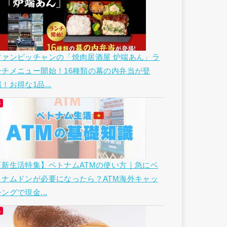
ファンビッチャンの「焼肉居酒屋 炉端あん」ラ
ンチメニュー開始！16種類の幕の内弁当が登
！お得な1品...
【新生活特集】ベトナムATMの使い方｜急にベ
トナムドンが必要になったら？ATM海外キャッ
ングで現金...