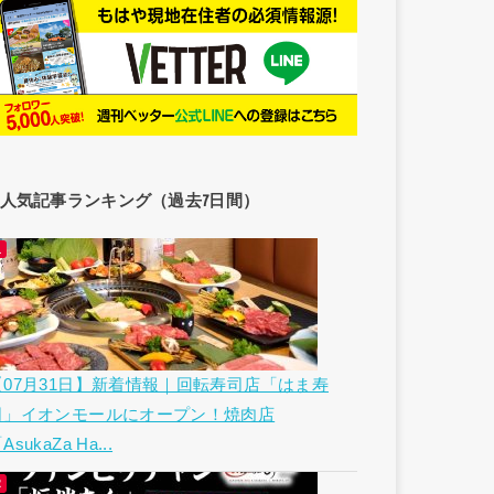
人気記事ランキング（過去7日間）
【07月31日】新着情報｜回転寿司店「はま寿
司」イオンモールにオープン！焼肉店
AsukaZa Ha...