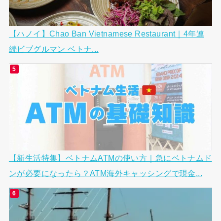
【ハノイ】Chao Ban Vietnamese Restaurant｜4年連
続ビブグルマン ベトナ...
【新生活特集】ベトナムATMの使い方｜急にベトナムド
ンが必要になったら？ATM海外キャッシングで現金...