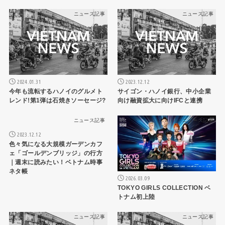
ニュース記事
ニュース記事
2024.01.31
2023.12.12
今年も流転するハノイのグルメト
サイゴン・ハノイ銀行、中小企業
レンド!第1弾は石焼きソーセージ?
向け融資拡大に向けIFCと連携
ニュース記事
ニュース記事
2023.12.12
色々気になる大規模ガーデンカフ
ェ「ゴールデンブリッジ」の行方
｜週末に読みたい！ベトナム時事
ネタ帳
2026.03.09
TOKYO GIRLS COLLECTION ベ
トナム初上陸
ニュース記事
ニュース記事