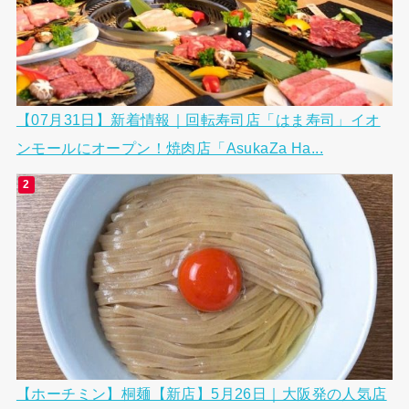
【07月31日】新着情報｜回転寿司店「はま寿司」イオ
ンモールにオープン！焼肉店「AsukaZa Ha...
【ホーチミン】桐麺【新店】5月26日｜大阪発の人気店