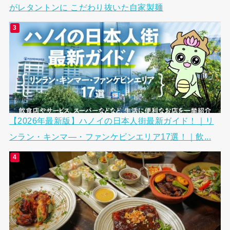
がレタントンに こだわり抜いた自家製麺
【2026年最新版】ハノイの日本人街最新ガイド！｜リ
ンラン・キンマ―・ファンケビンエリア17選！｜飲...