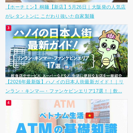
【ホーチミン】桐麺【新店】5月26日｜大阪発の人気店
がレタントンに こだわり抜いた自家製麺
【2026年最新版】ハノイの日本人街最新ガイド！｜リ
ンラン・キンマ―・ファンケビンエリア17選！｜飲...