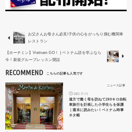
お父さんお母さん必見!子供の心をがっちり掴む機関車
レストラン
【ホーチミン】Vietnam GO！ | ベトナム語を学ぶなら
今！新規グループレッスン開設
RECOMMEND
ニュース記事
ニュース記事
2023.11.13
遠方で働く母を訪ねて280キロ自転
車旅行を計画した小学生らを保護
｜週末に読みたい！ベトナム時事
ネタ帳