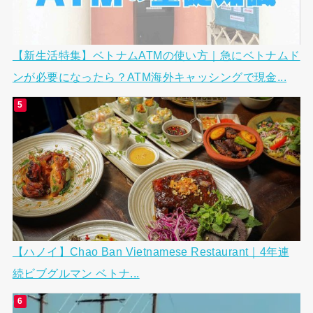
【新生活特集】ベトナムATMの使い方｜急にベトナムド
ンが必要になったら？ATM海外キャッシングで現金...
【ハノイ】Chao Ban Vietnamese Restaurant｜4年連
続ビブグルマン ベトナ...