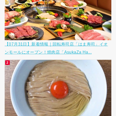
【07月31日】新着情報｜回転寿司店「はま寿司」イオ
ンモールにオープン！焼肉店「AsukaZa Ha...