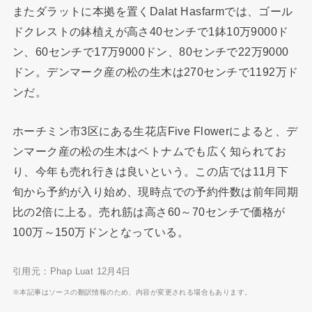
またダラットに本拠を置くDalat Hasfarmでは、ゴール
ドクレストの鉢植えが高さ40センチで1鉢10万9000ド
ン、60センチで17万9000ドン、80センチで22万9000
ドン。デンマーク産の松の生木は270センチで1192万ド
ンだ。
ホーチミン市3区にある生花店Five Flowerによると、デ
ンマーク産の松の生木はベトナムでも広く知られてお
り、今年も売れ行きは良いという。この店では11月下
旬から予約が入り始め、現時点での予約件数は前年同期
比の2倍に上る。売れ筋は高さ60～70センチで価格が
100万～150万ドンとなっている。
引用元：Phap Luat 12月4日
※本記事はソースの翻訳情報のため、内容が変更される場合もあります。