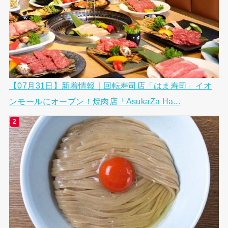
【07月31日】新着情報｜回転寿司店「はま寿司」イオ
ンモールにオープン！焼肉店「AsukaZa Ha...