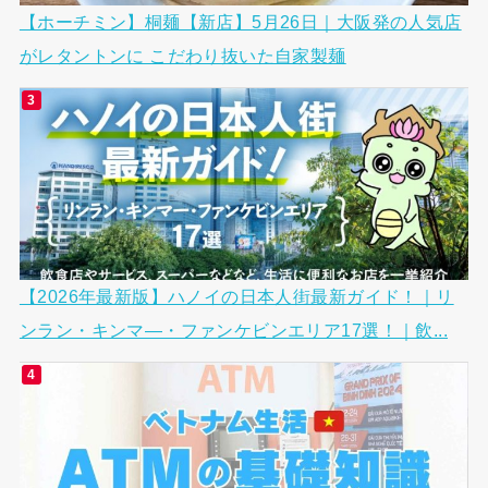
【ホーチミン】桐麺【新店】5月26日｜大阪発の人気店
がレタントンに こだわり抜いた自家製麺
【2026年最新版】ハノイの日本人街最新ガイド！｜リ
ンラン・キンマ―・ファンケビンエリア17選！｜飲...