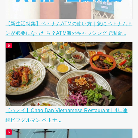
【新生活特集】ベトナムATMの使い方｜急にベトナムド
ンが必要になったら？ATM海外キャッシングで現金...
【ハノイ】Chao Ban Vietnamese Restaurant｜4年連
続ビブグルマン ベトナ...