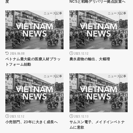
度
NCSと戦略デリバリー拠点設置へ
ニュース記事
ニュース記事
2026.06.08
2023.12.12
ベトナム最大級の医療人材プラッ
農水産物の輸出、大幅増
トフォーム始動
ニュース記事
ニュース記事
2023.12.12
2023.12.13
小売部門、23年に大きく成長へ
サムスン電子、メイドインベトナ
ムに意欲