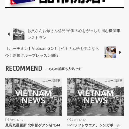
お父さんお母さん必見!子供の心をがっちり掴む機関車
レストラン
【ホーチミン】Vietnam GO！ | ベトナム語を学ぶなら
今！新規グループレッスン開設
RECOMMEND
ニュース記事
ニュース記事
2023.12.12
2023.12.12
最高気温更新 北中部ゲアン省で44
FPTソフトウエア、シンガポール