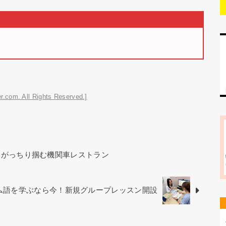
r.com. All Rights Reserved.]
をがっちり掴む機関車レストラン
ベトナム語を学ぶなら今！新規グループレッスン開設