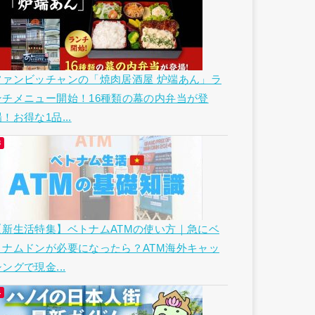
ファンビッチャンの「焼肉居酒屋 炉端あん」ラ
ンチメニュー開始！16種類の幕の内弁当が登
！お得な1品...
【新生活特集】ベトナムATMの使い方｜急にベ
トナムドンが必要になったら？ATM海外キャッ
ングで現金...