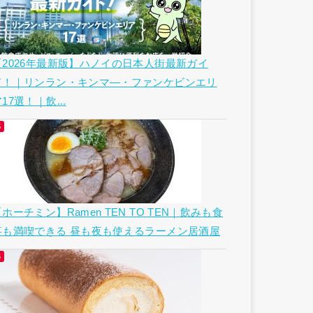
【2026年最新版】ハノイの日本人街最新ガイ
ド！｜リンラン・キンマ―・ファンケビンエリ
17選！｜飲...
ホーチミン】Ramen TEN TO TEN｜飲みも食
事も満喫できる 昼も夜も使えるラーメン居酒屋