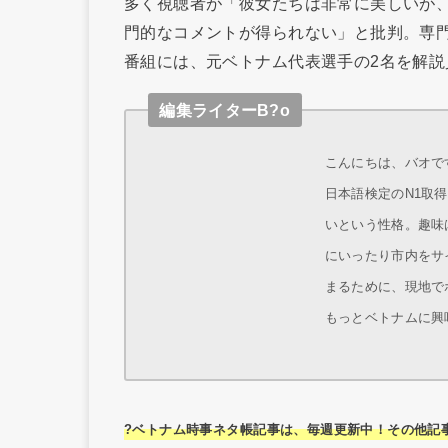
多く視聴者が「彼女たちは非常に美しいが
門的なコメントが得られない」と批判。専門
番組には、元ベトナム代表選手の2名を解説
編集ライターB?o
こんにちは、バオです
日本語検定のN1取
いという性格。趣味
にいったり市内をサ
まるために、現地で
もっとベトナムに興
?ベトナム時事ネタ帳記事は、毎週更新中！その他記