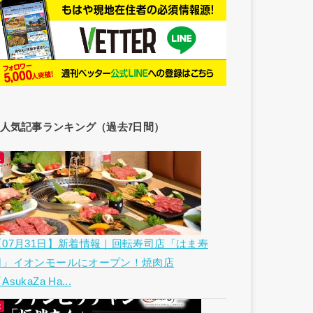
人気記事ランキング（過去7日間）
【07月31日】新着情報｜回転寿司店「はま寿
司」イオンモールにオープン！焼肉店
AsukaZa Ha...