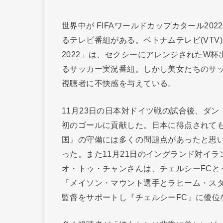
世界中が FIFAワールドカップカタール2
るテレビ番組がある。ベトナムテレビ(VTV)で
2022」は、セクシーにアレンジされたW杯
るサッカー実況番組。しかし美女たちのサ
視聴者に不快感を与えている。
11月23日の日本対ドイツ戦の試合後、ダ
初のゴールに貢献した。日本に得点されて
国』の守備には多くの問題点があったと思
った。また11月21日のイングランド対イ
オ・トゥ・チャンさんは、チェルシーFCと
「メイソン・マウント選手とラヒーム・ス
監督をサポートし『チェルシーFC』に優位