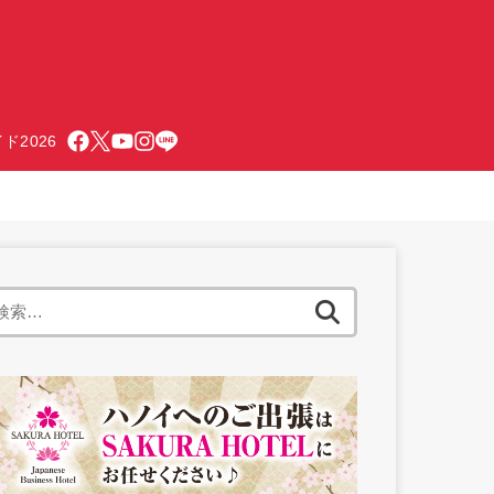
ド2026
検
索: