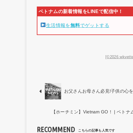
生活情報を
無料
でゲットする
[©2026 wkvette
お父さんお母さん必見!子供の心
【ホーチミン】Vietnam GO！ | 
RECOMMEND