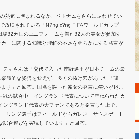
022の熱気に包まれるなか、ベトナムをさらに賑わせてい
放映されている「N?ng c?ng FIFAワールドカップ
出場32カ国のユニフォームを着た32人の美女が参加す
ッカーに関する知識と理解の不足を明らかにする発言が
ン・ティさんは「交代で入った南野選手が日本チームの最
も楽観的な姿勢を変えず、多くの抜け穴があった『韓
います」と回答。国名を誤った彼女の発言に笑いが起こ
ラン戦の試合中、イングランド代表について尋ねられたカ
イングランド代表の大ファンであると発言した上で、
ターリング選手はフィールドからガレス・サウスゲート
な試合運びを実現しています」と回答。