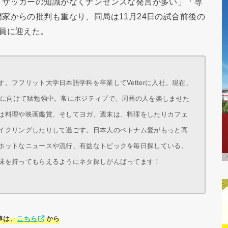
、サッカーの知識がなくナンセンスな発言が多い」「専
家からの批判も重なり、同局は11月24日の試合前後の
員に迎えた。
。フフリット大学日本語学科を卒業してVetterに入社。現在、
得に向けて猛勉強中。常にポジティブで、周囲の人を楽しませた
は料理や映画鑑賞、そしてヨガ。週末は、料理をしたりカフェ
イクリングしたりして過ごす。日本人のベトナム愛がもっと高
ホットなニュースや流行、有益なトピックを毎日探している。
味を持ってもらえるようにネタ探しがんばってます！
事は、
こちら
から