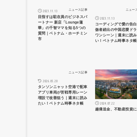
ニュース記事
ニュー
2023.11.13
目指すは駐在員のビジネスパ
2023.11.13
ートナー 新店「Lounge蓮
コーディングで愛の告白
華」の千智ママを知る5つの
倣者続出の中国恋愛ドラ
質問｜ベトナム・ホーチミン
ワンシーン｜週末に読み
市
い！ベトナム時事ネタ帳
ニュース記事
ニュー
2026.05.20
タンソンニャット空港で配車
アプリ車両が苦戦専用レーン
増設で改善狙う｜週末に読み
2024.07.22
たい！ベトナム時事ネタ帳
越僑送金、不動産投資に