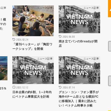
ス記事
ニュース記事
ニュース記事
！模
マの
た
2026.06.08
2026.02.24
焼き立てパンのBreadyが閉
「週刊ベッター」が「陶芸ワ
店
ークショップ」を開催
ス記事
ニュース記事
ニュース記事
2023.12.12
2026.07.14
25％
日本企業の約6割、1～2年内
グエン・コン・フオン選手が
にベトナム事業拡大を計画
海外4チーム目となる横浜FC
に移籍加入 ｜週末に読みた
い！ベトナム時事ネタ帳