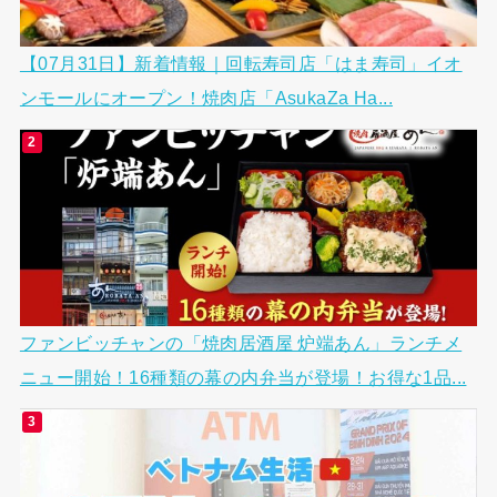
【07月31日】新着情報｜回転寿司店「はま寿司」イオ
ンモールにオープン！焼肉店「AsukaZa Ha...
ファンビッチャンの「焼肉居酒屋 炉端あん」ランチメ
ニュー開始！16種類の幕の内弁当が登場！お得な1品...