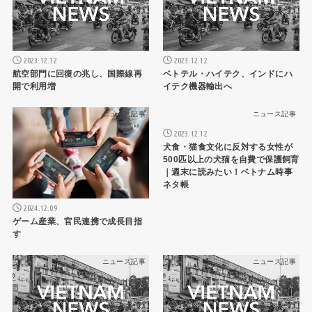
2023.12.12
2023.12.12
航空部門に回復の兆し、国際線再
ベトテル・ハイテク、インドにハ
開で利用増
イテク機器輸出へ
ニュース記事
ニュース記事
2023.12.12
犬食・猫食文化に反対する女性が
500匹以上の犬猫を自費で保護飼育
｜週末に読みたい！ベトナム時事
ネタ帳
2024.12.09
ゲーム産業、官民連携で成長目指
す
ニュース記事
ニュース記事