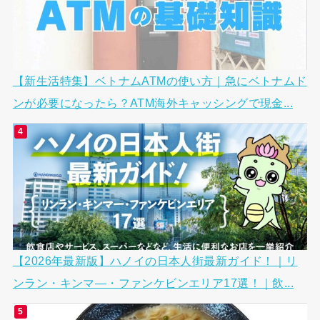
【新生活特集】ベトナムATMの使い方｜急にベトナムド
ンが必要になったら？ATM海外キャッシングで現金...
【2026年最新版】ハノイの日本人街最新ガイド！｜リ
ンラン・キンマ―・ファンケビンエリア17選！｜飲...