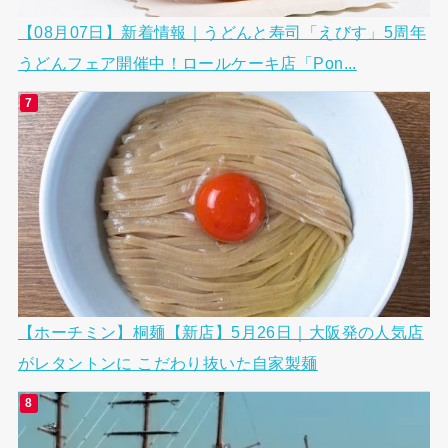
【08月07日】新着情報｜うどんと寿司「えびす」5周年
うどんフェア開催中！ロールケーキ店「Pon...
【ホーチミン】桐麺【新店】5月26日｜大阪発の人気店
がレタントンに こだわり抜いた自家製麺