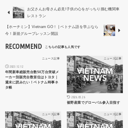
お父さんお母さん必見!子供の心をがっちり掴む機関車
レストラン
【ホーチミン】Vietnam GO！ | ベトナム語を学ぶなら
今！新規グループレッスン開設
RECOMMEND
ニュース記事
ニュース記事
2023.12.12
年間新車総販売台数50万台突破メ
ーカー別販売台数首位はトヨタ｜
週末に読みたい！ベトナム時事ネ
タ帳
2026.05.26
裾野産業でグローバル参入目指す
ニュース記事
ニュース記事