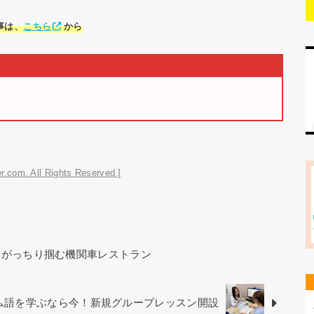
事は、
こちら
から
r.com. All Rights Reserved.]
をがっちり掴む機関車レストラン
ベトナム語を学ぶなら今！新規グループレッスン開設