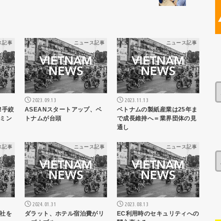
ス記事
ニュース記事
ニュース記事
2023.09.13
2023.11.13
!手絞
ASEANスタートアップ、ベ
ベトナムの製紙産業は25年ま
ミン
トナムが台頭
で成長維持へ＝業界団体の見
通し
ス記事
ニュース記事
ニュース記事
2024.01.31
2023.08.13
社を
ダラット、ホテル宿泊費がリ
EC利用時のセキュリティへの