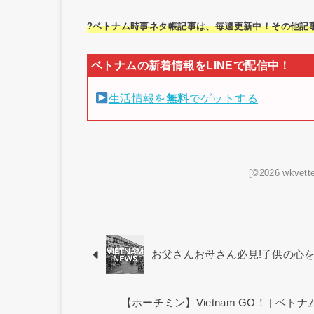
?ベトナム時事ネタ帳記事は、毎週更新中！その他記
生活情報を
無料
でゲットする
[©2026 wkvette
お父さんお母さん必見!子供の心
【ホーチミン】Vietnam GO！ | 