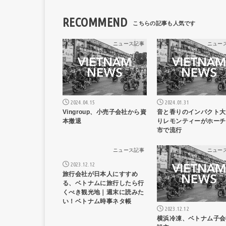
RECOMMEND
ニュース記事
ニュー
2024.04.15
2024.01.31
Vingroup、小売子会社から資
音と香りのインパクト大
本撤退
りレモンティーがホーチ
市で流行
ニュース記事
ニュー
2023.12.12
旅行会社が日本人にすすめ
る、ベトナムに旅行したら行
くべき観光地｜週末に読みた
い！ベトナム時事ネタ帳
2023.12.12
横浜冷凍、ベトナム子会