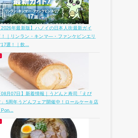
【2026年最新版】ハノイの日本人街最新ガイ
ド！｜リンラン・キンマ―・ファンケビンエリ
17選！｜飲...
【08月07日】新着情報｜うどんと寿司「えび
す」5周年うどんフェア開催中！ロールケーキ店
Pon...