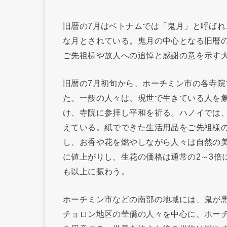
旧暦の7月はベトナムでは「鬼月」と呼ば
な月とされている。鬼月の中心となる旧暦の
ご先祖様や故人への追悼と感謝の意を示す
旧暦の7月初旬から、ホーチミン市の各寺
た。一般の人々は、現世で生きている人を
け、寺院に参拝し平和を祈る。ハノイでは
えている。紙でできた生活用品をご先祖様
し、お香や花を燃やしながら人々は自然の
に値上がりし、生花の価格は通常の2～3倍
も以上に賑わう。
ホーチミン市などの南部の地域には、鬼が
チョロン地区の華僑の人々を中心に、ホー