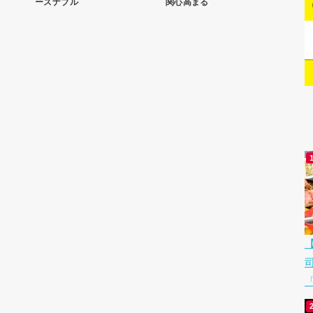
ーズナブル
関心高まる
「