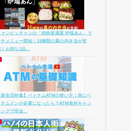
ファンビッチャンの「焼肉居酒屋 炉端あん」ラ
ンチメニュー開始！16種類の幕の内弁当が登
！お得な1品...
【新生活特集】ベトナムATMの使い方｜急にベ
トナムドンが必要になったら？ATM海外キャッ
ングで現金...