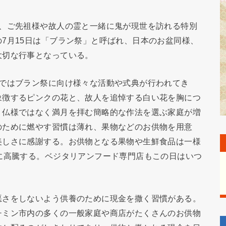
れ、ご先祖様や故人の霊と一緒に鬼が現世を訪れる特別
7月15日は「ブラン祭」と呼ばれ、日本のお盆同様、
大切な行事となっている。
院ではブラン祭に向け様々な活動や式典が行われてき
象徴するピンクの花と、故人を追悼する白い花を胸につ
、仏様ではなく満月を拝む簡略的な作法を選ぶ家庭が増
のために燃やす習慣は薄れ、果物などのお供物を用意
美しさに感謝する。お供物となる果物や生鮮食品は一様
に高騰する。ベジタリアンフード専門店もこの日はいつ
悪さをしないよう供養のために現金を撒く習慣がある。
チミン市内の多くの一般家庭や商店がたくさんのお供物