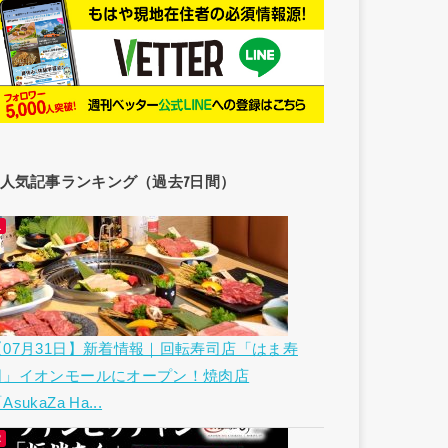
人気記事ランキング（過去7日間）
【07月31日】新着情報｜回転寿司店「はま寿
司」イオンモールにオープン！焼肉店
AsukaZa Ha...