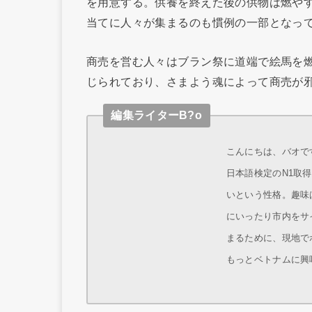
を用意する。供養を終えた後の供物は燃や
当てに人々が集まるのも慣例の一部となっ
商売を営む人々はブラン祭に道端で絵馬を
じられており、さまよう魂によって商売が
編集ライターB?o
こんにちは、バオです
日本語検定のN1取
いという性格。趣味
にいったり市内をサ
まるために、現地で
もっとベトナムに興