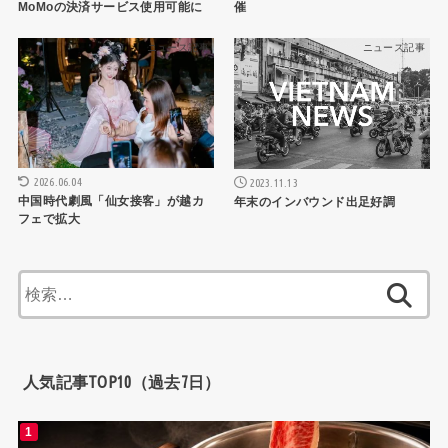
MoMoの決済サービス使用可能に
催
ニュース記事
ニュース記事
2026.06.04
2023.11.13
中国時代劇風「仙女接客」が越カ
年末のインバウンド出足好調
フェで拡大
検
索:
人気記事TOP10（過去7日）