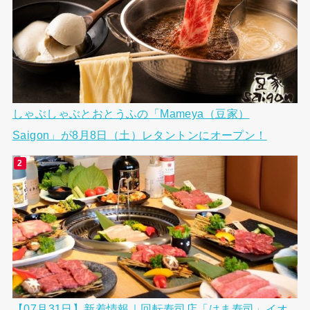
しゃぶしゃぶとおとうふの「Mameya（豆家）
Saigon」が8月8日（土）レタントンにオープン！
【07月31日】新着情報｜回転寿司店「はま寿司」イオ