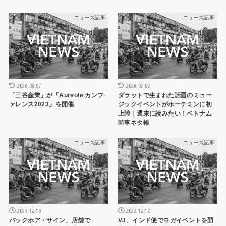
ニュース記事
ニュース記事
2026.08.07
2026.07.02
「三谷産業」が「Aureole カンフ
ダラットで生まれた話題のミュー
ァレンス2023」を開催
ジックイベントがホーチミンに初
上陸｜週末に読みたい！ベトナム
時事ネタ帳
ニュース記事
ニュース記事
2023.12.13
2023.12.12
バックホア・サイン、店舗で
VJ、インド便でヨガイベントを開