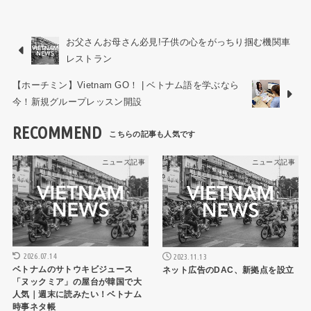
お父さんお母さん必見!子供の心をがっちり掴む機関車
レストラン
【ホーチミン】Vietnam GO！ | ベトナム語を学ぶなら
今！新規グループレッスン開設
RECOMMEND
ニュース記事
ニュース記事
2026.07.14
2023.11.13
ベトナムのサトウキビジュース
ネット広告のDAC、新拠点を設立
「ヌックミア」の屋台が韓国で大
人気｜週末に読みたい！ベトナム
時事ネタ帳