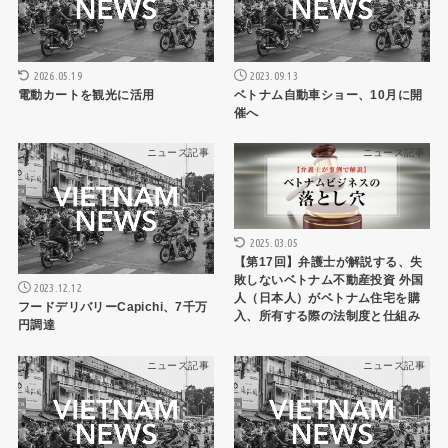
2026.05.19
2023.09.13
電動カートを観光に活用
ベトナム自動車ショー、10月に開
催へ
ニュース記事
ニュース記事
2025.03.05
【第17回】弁護士が解説する、失
敗しないベトナム不動産投資 外国
2023.12.12
人（日本人）がベトナム住宅を購
フードデリバリーCapichi、7千万
入、所有する際の法制度と仕組み
円調達
ニュース記事
ニュース記事