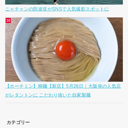
ニャチャンの防波堤がSNSで人気撮影スポットに
【ホーチミン】桐麺【新店】5月26日｜大阪発の人気店
がレタントンに こだわり抜いた自家製麺
カテゴリー