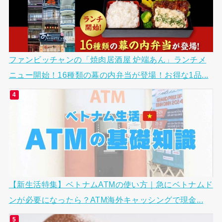
ファンビッチャンの「焼肉居酒屋 炉端あん」ランチメ
ニュー開始！16種類の幕の内弁当が登場！お得な1品...
【新生活特集】ベトナムATMの使い方｜急にベトナムド
ンが必要になったら？ATM海外キャッシングで現金...