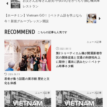
お父さんお母さん必見!子供の心をがっちり掴む機関車
レストラン
【ホーチミン】Vietnam GO！ | ベトナム語を学ぶなら
今！新規グループレッスン開設
RECOMMEND
ニュース記事
ニュース記事
2023.09.13
第2トゥーティエム橋が開通新都市
区の開発促進と交通の利便性向上
に期待｜週末に読みたい！ベトナ
ム時事ネタ帳
2026.06.19
若者が集う話題の展示館 歴史と文
化を体感
ニュース記事
ニュース記事