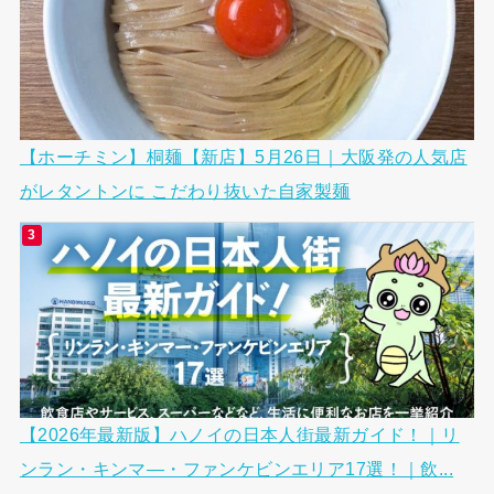
【ホーチミン】桐麺【新店】5月26日｜大阪発の人気店
がレタントンに こだわり抜いた自家製麺
【2026年最新版】ハノイの日本人街最新ガイド！｜リ
ンラン・キンマ―・ファンケビンエリア17選！｜飲...