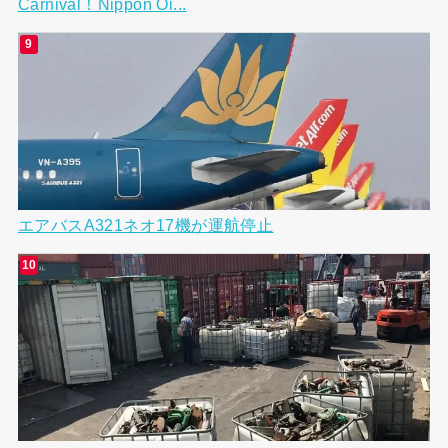
Carnival！Nippon Oi...
エアバスA321ネオ17機が運航停止