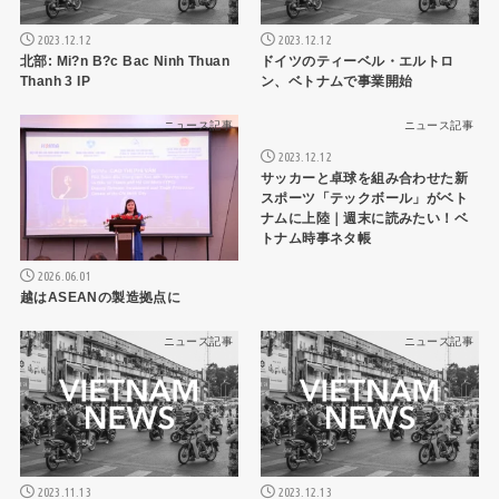
2023.12.12
2023.12.12
北部: Mi?n B?c Bac Ninh Thuan
ドイツのティーベル・エルトロ
Thanh 3 IP
ン、ベトナムで事業開始
ニュース記事
ニュース記事
2023.12.12
サッカーと卓球を組み合わせた新
スポーツ「テックボール」がベト
ナムに上陸｜週末に読みたい！ベ
トナム時事ネタ帳
2026.06.01
越はASEANの製造拠点に
ニュース記事
ニュース記事
2023.11.13
2023.12.13