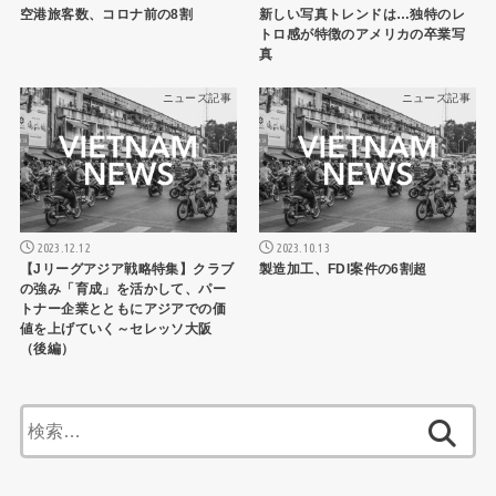
空港旅客数、コロナ前の8割
新しい写真トレンドは…独特のレ
トロ感が特徴のアメリカの卒業写
真
ニュース記事
ニュース記事
2023.12.12
2023.10.13
【Jリーグアジア戦略特集】クラブ
製造加工、FDI案件の6割超
の強み「育成」を活かして、パー
トナー企業とともにアジアでの価
値を上げていく～セレッソ大阪
（後編）
検
索: