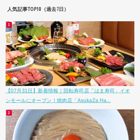
人気記事TOP10（過去7日）
【07月31日】新着情報｜回転寿司店「はま寿司」イオ
ンモールにオープン！焼肉店「AsukaZa Ha...