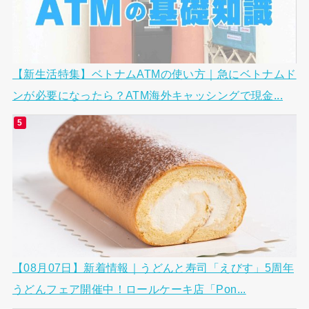
【新生活特集】ベトナムATMの使い方｜急にベトナムド
ンが必要になったら？ATM海外キャッシングで現金...
【08月07日】新着情報｜うどんと寿司「えびす」5周年
うどんフェア開催中！ロールケーキ店「Pon...