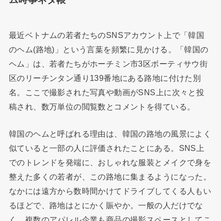
最近ベトナムの若者たちのSNSアカウント上で「韓国
のヘム(路地)」という言葉を頻繁に見かける。「韓国の
ヘム」は、若者たちがホーチミン市3区ボーティサウ街
区のリーチンタン通り139番地にある路地に付けた別
名。ここで撮影された写真や動画がSNS上に次々と投
稿され、数万単位の閲覧数とコメントを得ている。
韓国のヘムと呼ばれる理由は、韓国の路地の風景によく
似ていると一部の人に評価されたことにある。SNS上
でのトレンドを発端に、おしゃれな服装とメイクで身を
整えた多くの若者が、この路地に集まるようになった。
なかには遠方から数時間かけてドライブしてくる人もい
るほどで、路地はとにかく賑やか。一般の人だけでな
く、複数のアパレル企業も商品の撮影スペースとしてこ