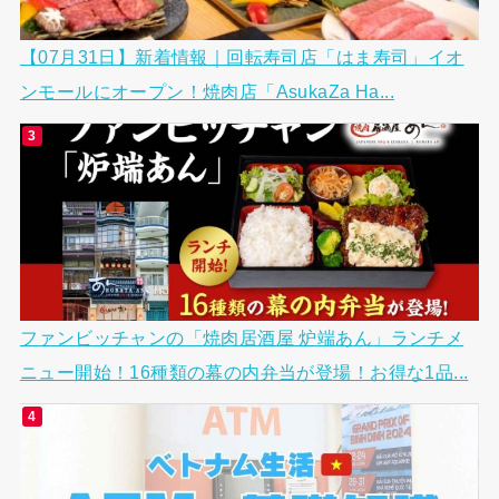
【07月31日】新着情報｜回転寿司店「はま寿司」イオ
ンモールにオープン！焼肉店「AsukaZa Ha...
ファンビッチャンの「焼肉居酒屋 炉端あん」ランチメ
ニュー開始！16種類の幕の内弁当が登場！お得な1品...