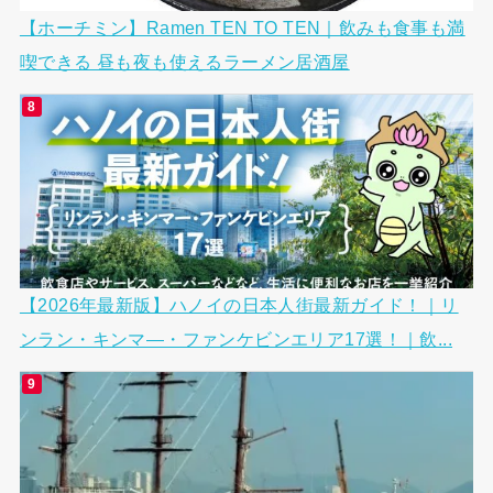
【ホーチミン】Ramen TEN TO TEN｜飲みも食事も満
喫できる 昼も夜も使えるラーメン居酒屋
【2026年最新版】ハノイの日本人街最新ガイド！｜リ
ンラン・キンマ―・ファンケビンエリア17選！｜飲...