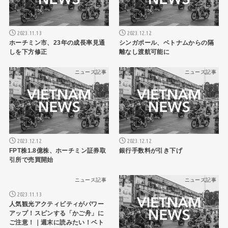
2023.11.13
2023.12.12
ホーチミン市、23年の成長率見通
シンガポール、ベトナムからの隔
しを下方修正
離なし渡航可能に
ニュース記事
ニュース記事
2023.12.12
2023.12.12
FPT株1.8億株、ホーチミン証券取
銀行手数料が引き下げ
引所で売買開始
ニュース記事
ニュース記事
2023.11.13
人気観光アクティビティがパワー
アップ！スピンする「かご舟」に
ご注意！｜週末に読みたい！ベト