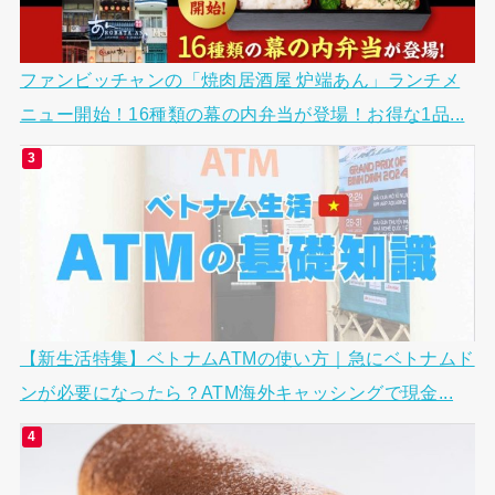
ファンビッチャンの「焼肉居酒屋 炉端あん」ランチメ
ニュー開始！16種類の幕の内弁当が登場！お得な1品...
【新生活特集】ベトナムATMの使い方｜急にベトナムド
ンが必要になったら？ATM海外キャッシングで現金...