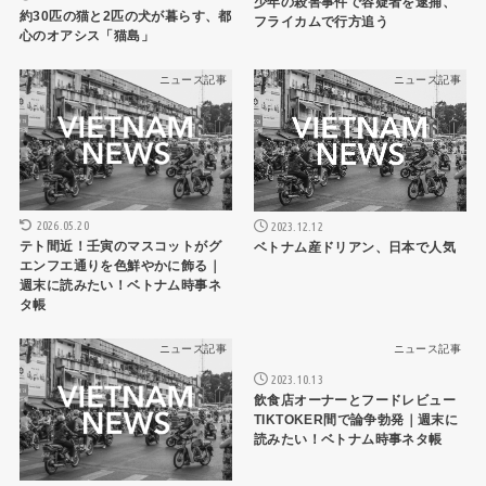
少年の殺害事件で容疑者を逮捕、
約30匹の猫と2匹の犬が暮らす、都
フライカムで行方追う
心のオアシス「猫島」
ニュース記事
ニュース記事
2026.05.20
2023.12.12
テト間近！壬寅のマスコットがグ
ベトナム産ドリアン、日本で人気
エンフエ通りを色鮮やかに飾る｜
週末に読みたい！ベトナム時事ネ
タ帳
ニュース記事
ニュース記事
2023.10.13
飲食店オーナーとフードレビュー
TIKTOKER間で論争勃発｜週末に
読みたい！ベトナム時事ネタ帳