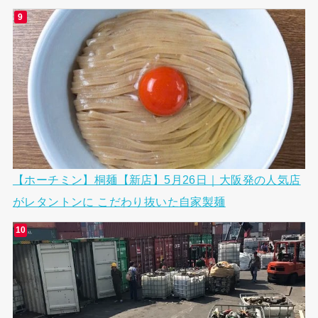
【ホーチミン】桐麺【新店】5月26日｜大阪発の人気店
がレタントンに こだわり抜いた自家製麺