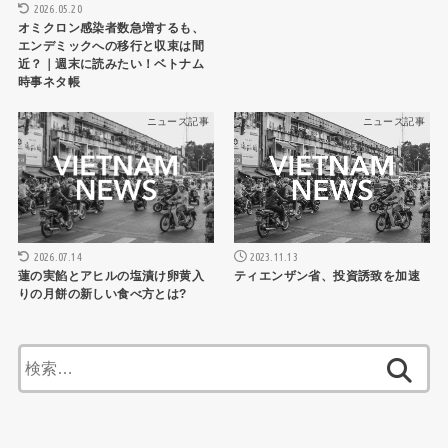
2026.05.20
オミクロン感染者数急増するも、
エンデミックへの移行と収束は間
近？｜週末に読みたい！ベトナム
時事ネタ帳
ニュース記事
ニュース記事
2026.07.14
2023.11.13
蓮の実餡とアヒルの塩漬け卵黄入
ティエンザン省、投資誘致を加速
りの月餅の新しい食べ方とは?
検
索: