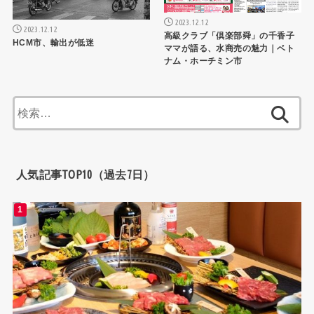
2023.12.12
2023.12.12
高級クラブ「倶楽部舜」の千香子
HCM市、輸出が低迷
ママが語る、水商売の魅力｜ベト
ナム・ホーチミン市
検
索:
人気記事TOP10（過去7日）