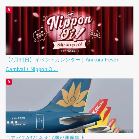
【7月31日】イベントカレンダー｜Anikura Fever:
Carnival！Nippon Oi...
エアバスA321ネオ17機が運航停止