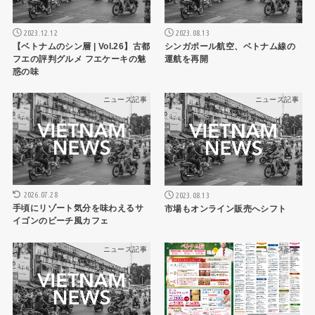
2023.12.12
2023.08.13
【ベトナムのシン層 | Vol.26】古都
シンガポール航空、ベトナム線の
フエの評判グルメ フエケーキの魅
運航を再開
惑の味
ニュース記事
ニュース記事
2026.07.28
2023.08.13
手頃にリゾート気分を味わえるサ
市場もオンライン販売へシフト
イゴンのビーチ風カフェ
ニュース記事
ニュース記事