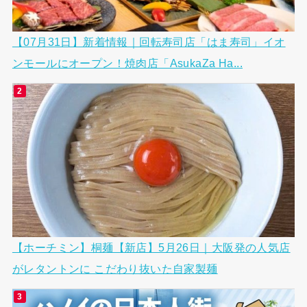
【07月31日】新着情報｜回転寿司店「はま寿司」イオ
ンモールにオープン！焼肉店「AsukaZa Ha...
【ホーチミン】桐麺【新店】5月26日｜大阪発の人気店
がレタントンに こだわり抜いた自家製麺