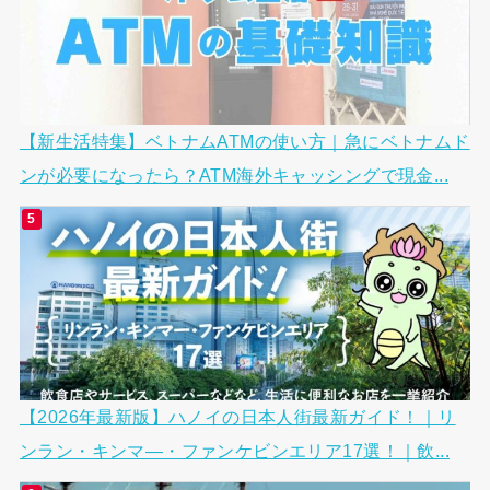
【新生活特集】ベトナムATMの使い方｜急にベトナムド
ンが必要になったら？ATM海外キャッシングで現金...
【2026年最新版】ハノイの日本人街最新ガイド！｜リ
ンラン・キンマ―・ファンケビンエリア17選！｜飲...