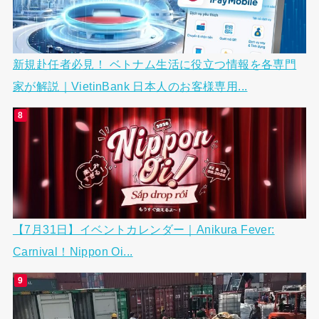
新規赴任者必見！ ベトナム生活に役立つ情報を各専門
家が解説｜VietinBank 日本人のお客様専用...
【7月31日】イベントカレンダー｜Anikura Fever:
Carnival！Nippon Oi...