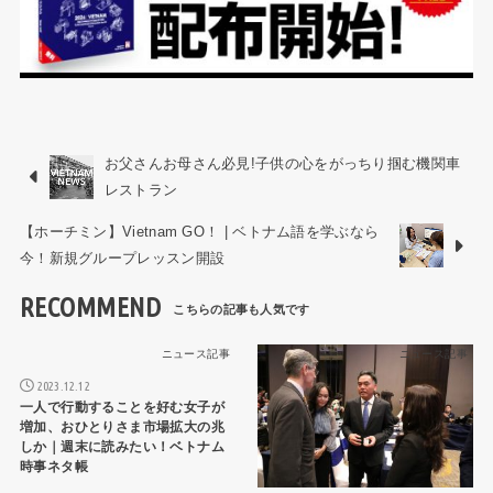
お父さんお母さん必見!子供の心をがっちり掴む機関車
レストラン
【ホーチミン】Vietnam GO！ | ベトナム語を学ぶなら
今！新規グループレッスン開設
RECOMMEND
ニュース記事
ニュース記事
2023.12.12
一人で行動することを好む女子が
増加、おひとりさま市場拡大の兆
しか｜週末に読みたい！ベトナム
時事ネタ帳