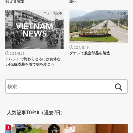
36.7％増加
設へ
ニュース記事
ニュース記事
2024.02.19
ダナンで航空部品を製造
2024.01.31
トレンドで終わらせるには勿体な
い!伝統衣装を着て街を歩こう
検
索:
人気記事TOP10（過去7日）