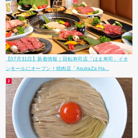
【07月31日】新着情報｜回転寿司店「はま寿司」イオ
ンモールにオープン！焼肉店「AsukaZa Ha...