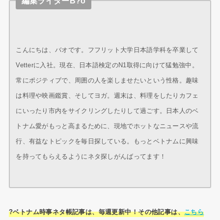
編集ライターB?o
こんにちは、バオです。フフリット大学日本語学科を卒業して
Vetterに入社。現在、日本語検定のN1取得に向けて猛勉強中。
常にポジティブで、周囲の人を楽しませたいという性格。趣味
は料理や映画鑑賞、そしてヨガ。週末は、料理をしたりカフェ
にいったり市内をサイクリングしたりして過ごす。日本人のベ
トナム愛がもっと高まるために、現地でホットなニュースや流
行、有益なトピックを毎日探している。もっとベトナムに興味
を持ってもらえるようにネタ探しがんばってます！
?ベトナム時事ネタ帳記事は、毎週更新中！その他記事は、
こちら