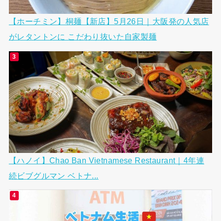
【ホーチミン】桐麺【新店】5月26日｜大阪発の人気店
がレタントンに こだわり抜いた自家製麺
【ハノイ】Chao Ban Vietnamese Restaurant｜4年連
続ビブグルマン ベトナ...