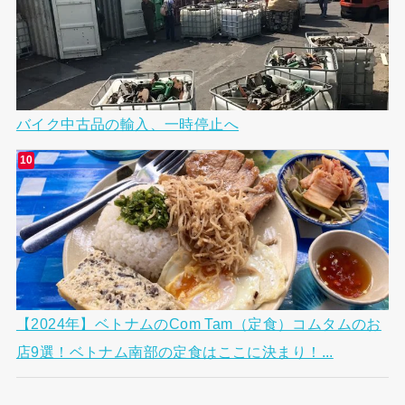
バイク中古品の輸入、一時停止へ
【2024年】ベトナムのCom Tam（定食）コムタムのお
店9選！ベトナム南部の定食はここに決まり！...