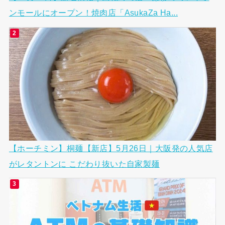
ンモールにオープン！焼肉店「AsukaZa Ha...
【ホーチミン】桐麺【新店】5月26日｜大阪発の人気店
がレタントンに こだわり抜いた自家製麺