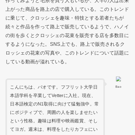
作ってみようと毛糸を買う人もいるが、大半の人は出来
上がった商品を路上の店で購入している。このトレンド
に乗じて、クロッシェを趣味・特技とする若者たちが
続々と作品を作って路上で販売しているようで、ハノイ
の街を歩くとクロッシェの花束を販売する店を多数目に
するようになった。SNS上でも、路上で販売されるク
ロッシェの花束の写真や、このトレンドについて話題に
している動画が溢れている。
こんにちは、バオです。フフリット大学日
Bao
本語学科を卒業してVetterに入社。現在、
日本語検定のN1取得に向けて猛勉強中。常
にポジティブで、周囲の人を楽しませたい
という性格。趣味は料理や映画鑑賞、そし
てヨガ。週末は、料理をしたりカフェにい