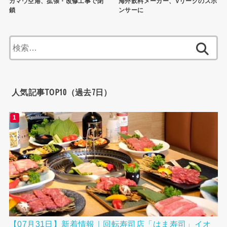
カマウ空港、拡張・改修工事で閉
海外飲料メーカー、Vリーグのスポ
鎖
ンサーに
検
索:
人気記事TOP10（過去7日）
【07月31日】新着情報｜回転寿司店「はま寿司」イオ