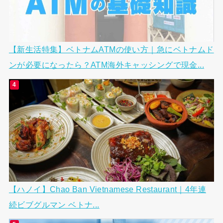
【新生活特集】ベトナムATMの使い方｜急にベトナムド
ンが必要になったら？ATM海外キャッシングで現金...
【ハノイ】Chao Ban Vietnamese Restaurant｜4年連
続ビブグルマン ベトナ...