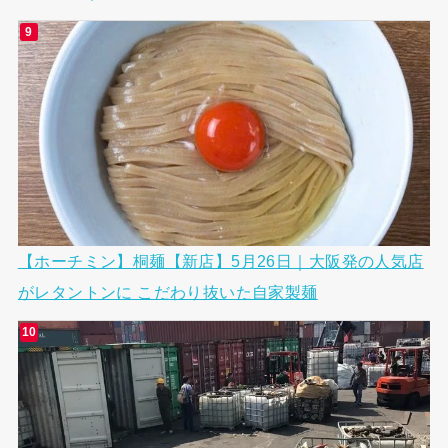
【ホーチミン】桐麺【新店】5月26日｜大阪発の人気店
がレタントンに こだわり抜いた自家製麺