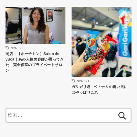
美容・スパ・マッサージ
ショップ・お店
2026.05.20
閉店：【ホーチミン】Salon de
yuca｜あの人気美容師が帰ってき
た！完全個室のプライベートサロ
ン
2026.05.19
ガリガリ君 | ベトナムの暑い日に
はやっぱりこれ！
検
索: