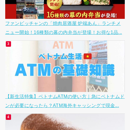
ファンビッチャンの「焼肉居酒屋 炉端あん」ランチメ
ニュー開始！16種類の幕の内弁当が登場！お得な1品...
【新生活特集】ベトナムATMの使い方｜急にベトナムド
ンが必要になったら？ATM海外キャッシングで現金...