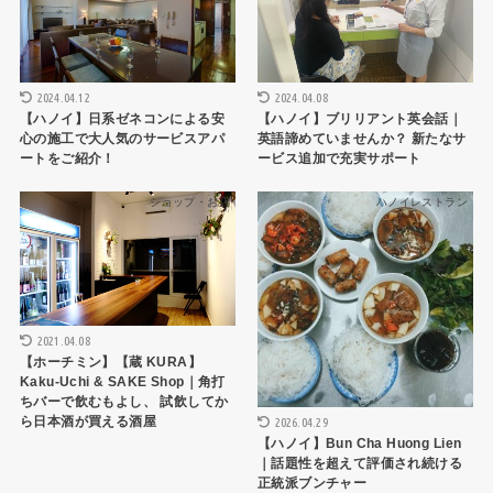
2024.04.12
2024.04.08
【ハノイ】日系ゼネコンによる安
【ハノイ】ブリリアント英会話｜
心の施工で大人気のサービスアパ
英語諦めていませんか？ 新たなサ
ートをご紹介！
ービス追加で充実サポート
ショップ・お店
ハノイレストラン
2021.04.08
【ホーチミン】【蔵 KURA】
Kaku-Uchi & SAKE Shop｜角打
ちバーで飲むもよし、 試飲してか
ら日本酒が買える酒屋
2026.04.29
【ハノイ】Bun Cha Huong Lien
｜話題性を超えて評価され続ける
正統派ブンチャー