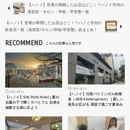
【ハノイ】営業が再開したお店はどこ！？ハノイ市内の
美容室・サロン・学校・学習塾一覧
【ハノイ】営業が再開したお店はどこ！？ハノイ市内の
飲食店一覧（美容室/サロン/学校/学習塾）総まとめ！
RECOMMEND
生活
教育・習い事
2026.06.16
2022.08.16
【ハノイ】日英バイリンガル幼稚
【ハノイ】Silk Path Hotel | 夏の
舎（JBB kindergarten） | 新しい
太陽の下で輝くサパとフエ 自然を
発見が広がる 英語で過ごす夏休み
体験する旅に出よう
住まい（不動産・住居サービス）
生活