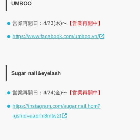
UMBOO
営業再開日：4/23(木)〜
【営業再開中】
https://www.facebook.com/umboo.vn/
Sugar nail&eyelash
営業再開日：4/24(金)〜
【営業再開中】
https://instagram.com/sugar.nail.hcm?
igshid=uaorm8mtw2t