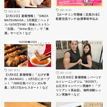
2025.03.06
2024.03.06
【ホーチミン市開催｜定員25名】
【2月22日】新着情報｜「GINZA
駐妻交流ランチ会|要事前申込み
MATSUNAGA」3月限定！ヘッド
スパが30万VND！和食レストラン
「北国」「Vetter見た！」で「梅
酒」サービス！など
トピックス
トピックス
2025.03.20
2021.12.30
【3月6日】新着情報｜「えびす番
【12月30日】新着情報｜パーソナ
外（BANGAI）」3月5日にオープ
ルトレーニングジム「BOOST」
ン！「JBB日英バイリンガル学
お正月キャンペーン実施中！「ブ
童」3月17日からスタート！など
リリアント英会話」 無料体験レッ
スン実施中！など
トピックス
トピックス