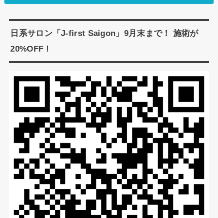
日系サロン「J-first Saigon」9月末まで！ 施術が
20%OFF！