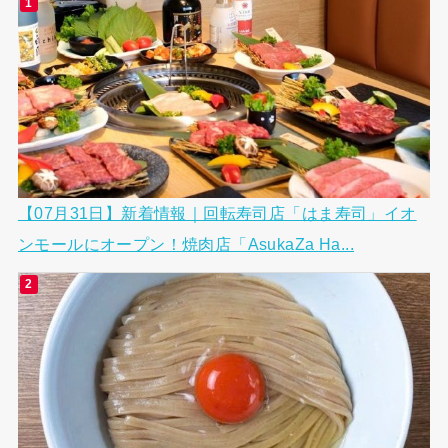
【07月31日】新着情報｜回転寿司店「はま寿司」イオ
ンモールにオープン！焼肉店「AsukaZa Ha...