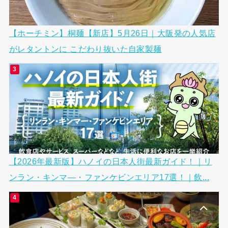
【ホーチミン】桐麺【新店】5月26日｜大阪発の人気店
がレタントンに こだわり抜いた自家製麺
【2026年最新版】ハノイの日本人街最新ガイド！｜リ
ンラン・キンマ―・ファンケビンエリア17選！｜飲...