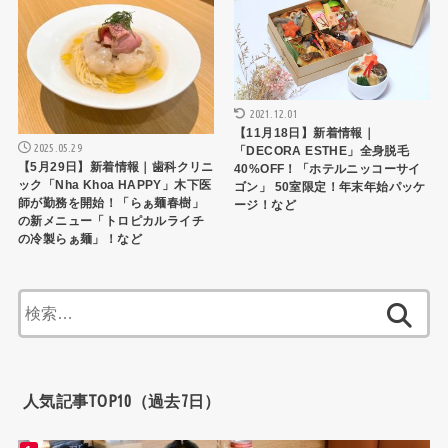
2021.12.01
【11月18日】新着情報｜
2025.05.29
「DECORA ESTHE」全身脱毛
【5月29日】新着情報｜歯科クリニ
40%OFF！「ホテルニッコーサイ
ック「Nha Khoa HAPPY」木下医
ゴン」 50室限定！年末年始パッケ
師が勤務を開始！「らぁ麺春樹」
ージ！など
の新メニュー「トロピカルライチ
の冷製らぁ麺」！など
検
索:
人気記事TOP10（過去7日）