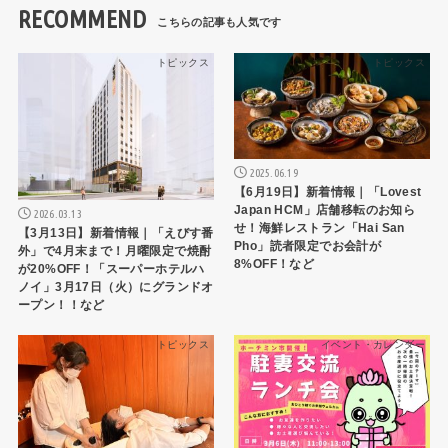
RECOMMEND
トピックス
トピックス
2025.06.19
【6月19日】新着情報｜「Lovest
Japan HCM」店舗移転のお知ら
2026.03.13
せ！海鮮レストラン「Hai San
【3月13日】新着情報｜「えびす番
Pho」読者限定でお会計が
外」で4月末まで！月曜限定で焼酎
8%OFF！など
が20%OFF！「スーパーホテルハ
ノイ」3月17日（火）にグランドオ
ープン！！など
トピックス
イベント・カレンダー