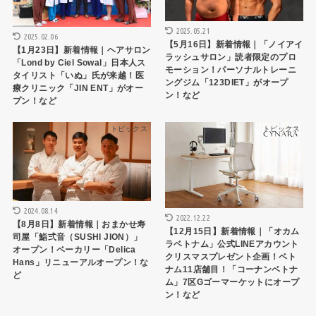
2025.05.21
2025.02.06
【5月16日】新着情報｜「ノイアイ
【1月23日】新着情報｜ヘアサロン
ラッシュサロン」読者限定のプロ
「Lond by Ciel Sowal」日本人ス
モーション！パーソナルトレーニ
タイリスト「いぬ」氏が来越！医
ングジム「123DIET」がオープ
療クリニック「JIN ENT」がオー
ン！など
プン！など
トピックス
トピックス
2024.08.14
2022.12.22
【8月8日】新着情報｜おまかせ寿
【12月15日】新着情報｜「オカム
司屋「鮨弍音（SUSHI JION）」
ラベトナム」公式LINEアカウント
オープン！ベーカリー「Delica
クリスマスプレゼント企画！ベト
Hans」リニューアルオープン！な
ナム11店舗目！「コーナンベトナ
ど
ム」7区Gゴーマーケットにオープ
ン！など