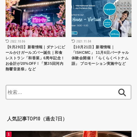
トピックス
トピックス
2022.10.06
2021.11.04
【9月29日】新着情報｜ダナンにビ
【10月21日】新着情報｜
ールかけガールズバー誕生｜和食
「ISHCMC」 11月6日バーチャル
レストラン「和香菜」6周年記念！
体験会開催！「らくらくベトナム
お会計が20%OFF！「第35回河内
語」 プロモーション実施中など
熱饗音楽祭」など
検
索:
人気記事TOP10（過去7日）