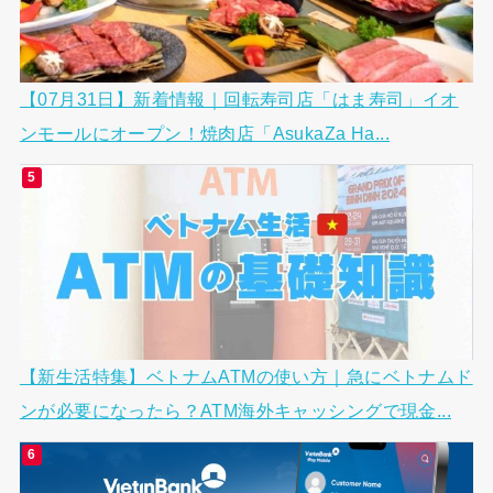
【07月31日】新着情報｜回転寿司店「はま寿司」イオ
ンモールにオープン！焼肉店「AsukaZa Ha...
【新生活特集】ベトナムATMの使い方｜急にベトナムド
ンが必要になったら？ATM海外キャッシングで現金...