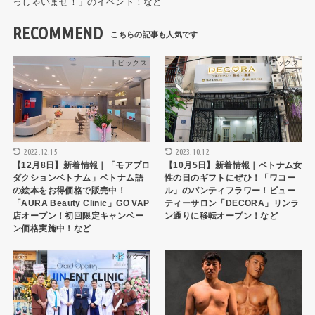
っしゃいませ！」のイベント！など
RECOMMEND
トピックス
トピックス
2022.12.15
2023.10.12
【12月8日】新着情報｜「モアプロ
【10月5日】新着情報｜ベトナム女
ダクションベトナム」ベトナム語
性の日のギフトにぜひ！「ワコー
の絵本をお得価格で販売中！
ル」のパンティフラワー！ビュー
「AURA Beauty Clinic」GO VAP
ティーサロン「DECORA」リンラ
店オープン！初回限定キャンペー
ン通りに移転オープン！など
ン価格実施中！など
トピックス
トピックス