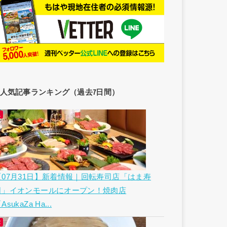
人気記事ランキング（過去7日間）
【07月31日】新着情報｜回転寿司店「はま寿
司」イオンモールにオープン！焼肉店
AsukaZa Ha...