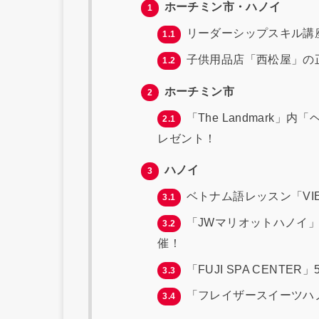
ホーチミン市・ハノイ
1
リーダーシップスキル講
1.1
子供用品店「西松屋」の正規代
1.2
ホーチミン市
2
「The Landmark
2.1
レゼント！
ハノイ
3
ベトナム語レッスン「VI
3.1
「JWマリオットハノイ
3.2
催！
「FUJI SPA CENTE
3.3
「フレイザースイーツハノ
3.4