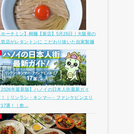
【ホーチミン】桐麺【新店】5月26日｜大阪発の
人気店がレタントンに こだわり抜いた自家製麺
【2026年最新版】ハノイの日本人街最新ガイ
ド！｜リンラン・キンマ―・ファンケビンエリ
17選！｜飲...