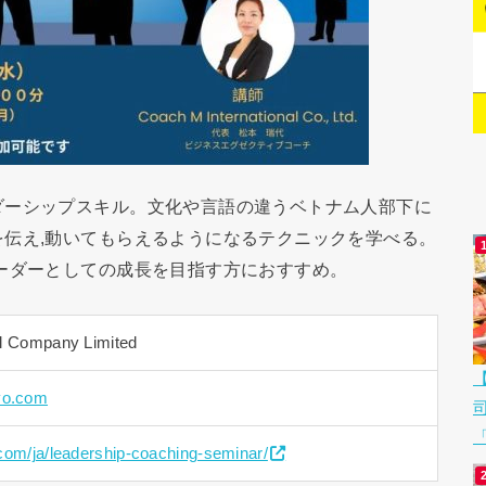
ダーシップスキル。文化や言語の違うベトナム人部下に
伝え,動いてもらえるようになるテクニックを学べる。
ーダーとしての成長を目指す方におすすめ。
al Company Limited
yo.com
「
com/ja/leadership-coaching-seminar/