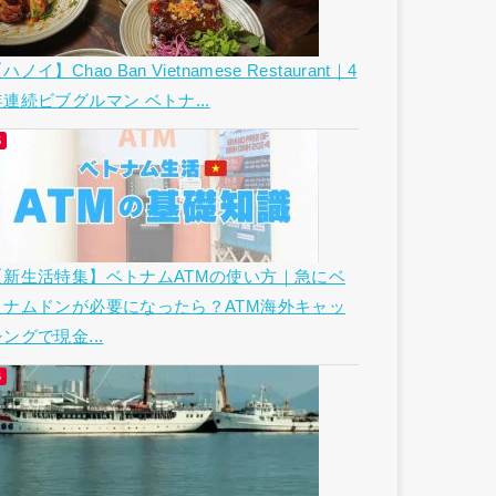
ハノイ】Chao Ban Vietnamese Restaurant｜4
年連続ビブグルマン ベトナ...
【新生活特集】ベトナムATMの使い方｜急にベ
トナムドンが必要になったら？ATM海外キャッ
ングで現金...