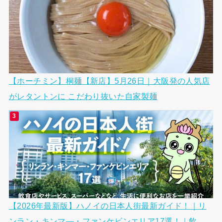
【ホーチミン】桐麺【新店】5月26日｜大阪発の人気店
がレタントンに こだわり抜いた自家製麺
【2026年最新版】ハノイの日本人街最新ガイド！｜リ
ンラン・キンマ―・ファンケビンエリア17選！｜飲...