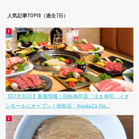
人気記事TOP10（過去7日）
【07月31日】新着情報｜回転寿司店「はま寿司」イオ
ンモールにオープン！焼肉店「AsukaZa Ha...