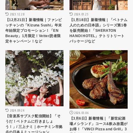
2023.12.28
2024.01.25
【12月21日】新着情報｜ファンビ
【1月18日】新着情報｜「ベトナム
ッチャンの「Kizuna Sushi」年末
人のための日本語」シリーズ第1巻
年始限定プロモーション！「EN
を販売開始！「SHERATON
Beauty」1月限定！Vetter読者限
HANOI HOTEL」テトリトリート
定キャンペーン！など
パッケージなど
トピックス
トピックス
2024.09.24
2026.03.06
【音楽系サブスク配信開始】「そ
【3月6日】新着情報｜「新世紀酒
うだ！ベトナムに行きましょ
場メシランド」コース&飲み放題が
う！」/ 三上ナミ｜ホーチミン市拠
お得！「VINCI Pizza and Grill」3
点の日本人ミュージシャン