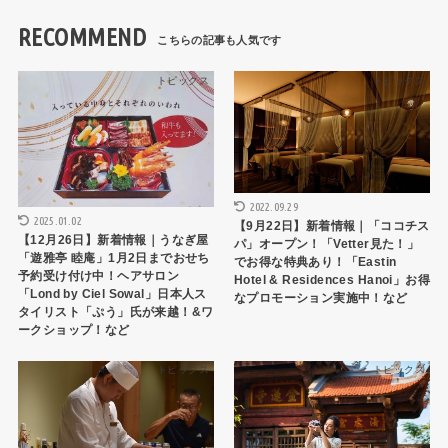
RECOMMEND
トピックス
トピックス
2022.09.29
2025.01.02
【9月22日】新着情報｜「ココチス
【12月26日】新着情報｜うなぎ屋
パ」オープン！「Vetter見た！」
「遊雅亭 睦庵」1月2日までおせち
でお得な特典あり！「Eastin
予約受け付け中！ヘアサロン
Hotel & Residences Hanoi」お得
「Lond by Ciel Sowal」日本人ス
なプロモーション実施中！など
タイリスト「ぷう」氏が来越！&ワ
ークショップ！など
トピックス
トピックス