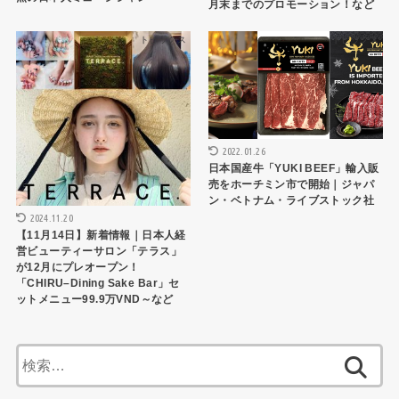
月末までのプロモーション！など
トピックス
トピックス
2022.01.26
日本国産牛「YUKI BEEF」輸入販
売をホーチミン市で開始｜ジャパ
ン・ベトナム・ライブストック社
2024.11.20
【11月14日】新着情報｜日本人経
営ビューティーサロン「テラス」
が12月にプレオープン！
「CHIRU–Dining Sake Bar」セ
ットメニュー99.9万VND～など
検
索: