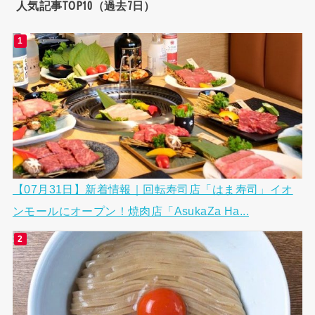
人気記事TOP10（過去7日）
【07月31日】新着情報｜回転寿司店「はま寿司」イオ
ンモールにオープン！焼肉店「AsukaZa Ha...