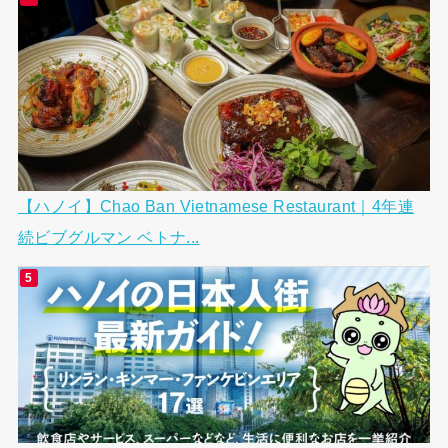
【ハノイ】Chao Ban Vietnamese Restaurant｜4年連
続ビブグルマン ベトナ...