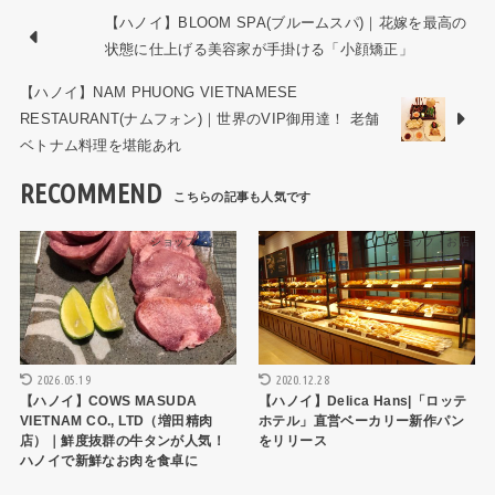
【ハノイ】BLOOM SPA(ブルームスパ)｜花嫁を最高の
状態に仕上げる美容家が手掛ける「小顔矯正」
【ハノイ】NAM PHUONG VIETNAMESE
RESTAURANT(ナムフォン)｜世界のVIP御用達！ 老舗
ベトナム料理を堪能あれ
RECOMMEND
ショップ・お店
ショップ・お店
2026.05.19
2020.12.28
【ハノイ】COWS MASUDA
【ハノイ】Delica Hans|「ロッテ
VIETNAM CO., LTD（増田精肉
ホテル」直営ベーカリー新作パン
店）｜鮮度抜群の牛タンが人気！
をリリース
ハノイで新鮮なお肉を食卓に