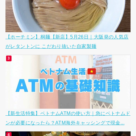
【ホーチミン】桐麺【新店】5月26日｜大阪発の人気店
がレタントンに こだわり抜いた自家製麺
【新生活特集】ベトナムATMの使い方｜急にベトナムド
ンが必要になったら？ATM海外キャッシングで現金...