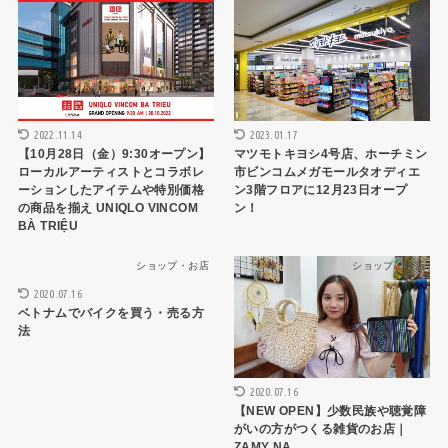
ショップ・お店
ショップ・お店
2022.11.14
2023.01.17
【10月28日（金）9:30オープン】
マツモトキヨシ4号店、ホーチミン
ローカルアーティストとコラボレ
市ビンコムメガモールタオディエ
ーションしたアイテムや特別価格
ン3階フロアに12月23日オープ
の商品を揃え UNIQLO VINCOM
ン！
BÀ TRIỆU
ショップ・お店
ショップ・お店
2020.07.16
ベトナムでバイクを買う・売る方
法
2020.07.16
【NEW OPEN】少数民族や聴覚障
がいの方がつくる雑貨のお店｜
ZAMY NA