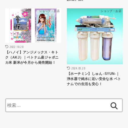
ショップ・お店
ショップ・お店
2022.10.20
【ハノイ】アンジメックス・キト
ク（AKJ）｜ベトナム産ジャポニ
カ米 新米が今月から発売開始！
2024.05.20
【ホーチミン】しゅん -SYUN-｜
浄水器で純水に近い安全な水 ベト
ナムでの生活も安心！
検
索: