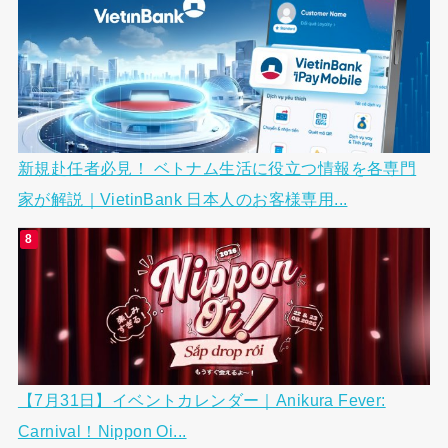
新規赴任者必見！ ベトナム生活に役立つ情報を各専門
家が解説｜VietinBank 日本人のお客様専用...
【7月31日】イベントカレンダー｜Anikura Fever:
Carnival！Nippon Oi...