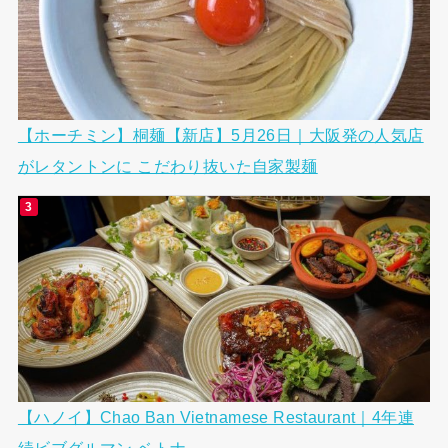
【ホーチミン】桐麺【新店】5月26日｜大阪発の人気店
がレタントンに こだわり抜いた自家製麺
【ハノイ】Chao Ban Vietnamese Restaurant｜4年連
続ビブグルマン ベトナ...