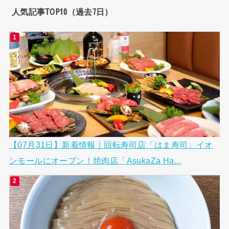
人気記事TOP10（過去7日）
【07月31日】新着情報｜回転寿司店「はま寿司」イオ
ンモールにオープン！焼肉店「AsukaZa Ha...