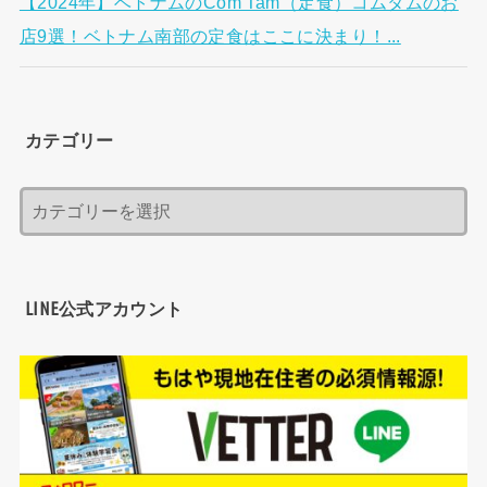
【2024年】ベトナムのCom Tam（定食）コムタムのお
店9選！ベトナム南部の定食はここに決まり！...
カテゴリー
LINE公式アカウント