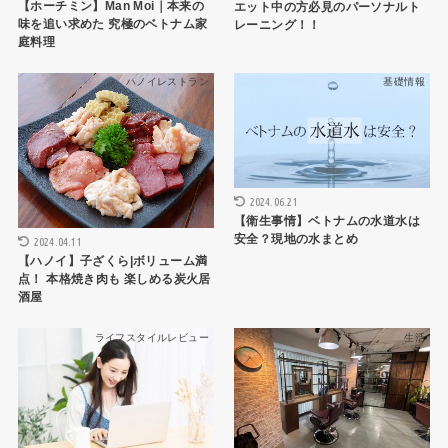
【ホーチミン】Man Moi｜本来の
エット中の方必見のパーソナルト
味を追い求めた 究極のベトナム家
レーニング！！
庭料理
ハノイレストラン
基礎情報
2024.06.21
【衛生事情】ベトナムの水道水は
安全？現地の水まとめ
2024.04.11
【ハノイ】子ざくら|ボリューム満
点！ 本格焼き肉も 楽しめる炭火居
酒屋
ライフスタイルレビュー
生活