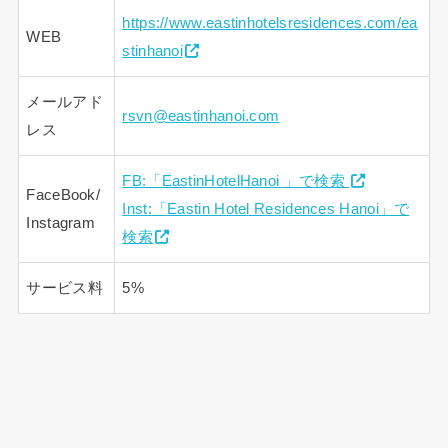
https://www.eastinhotelsresidences.com/ea
WEB
stinhanoi
メールアド
rsvn@eastinhanoi.com
レス
FB:「EastinHotelHanoi 」で検索
FaceBook/
Inst:「Eastin Hotel Residences Hanoi」で
Instagram
検索
サービス料
5%