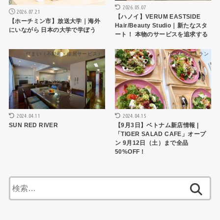
2026.05.07
2026.07.21
【ハノイ】VERUM EASTSIDE
【ホーチミン市】放送大学｜海外
Hair/Beauty Studio｜新たなスタ
にいながら 日本の大学で学ぼう
ート！ 本物のサービスを追求する
住まい（不動産・住居サービス）
HCMCレストラン
2024.04.11
2024.04.15
SUN RED RIVER
【9月3日】ベトナム新店情報 |
「TIGER SALAD CAFE」オープ
ン 9月12日（土）まで全品
50%OFF！
検
索: