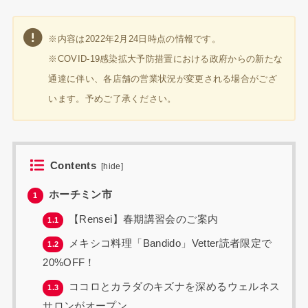
※内容は2022年2月24日時点の情報です。
※COVID-19感染拡大予防措置における政府からの新たな
通達に伴い、各店舗の営業状況が変更される場合がござ
います。予めご了承ください。
Contents
[
hide
]
ホーチミン市
1
【Rensei】春期講習会のご案内
1.1
メキシコ料理「Bandido」Vetter読者限定で
1.2
20%OFF！
ココロとカラダのキズナを深めるウェルネス
1.3
サロンがオープン