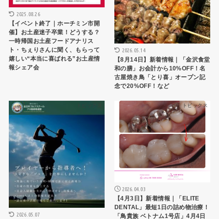
2025.08.26
【イベント終了｜ホーチミン市開
催】お土産迷子卒業！どうする？
一時帰国お土産フードアナリス
ト・ちぇりさんに聞く、もらって
2026.05.14
嬉しい“本当に喜ばれる”お土産情
【8月14日】新着情報｜「金沢食堂
報シェア会
和の膳」お会計から10%OFF！名
古屋焼き鳥「とり喜」オープン記
念で20%OFF！など
トピックス
トピックス
2026.04.03
【4月3日】新着情報｜「ELITE
DENTAL」最短1日の詰め物治療！
2026.05.07
「鳥貴族 ベトナム1号店」4月4日