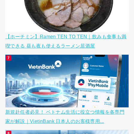
【ホーチミン】Ramen TEN TO TEN｜飲みも食事も満
喫できる 昼も夜も使えるラーメン居酒屋
新規赴任者必見！ ベトナム生活に役立つ情報を各専門
家が解説｜VietinBank 日本人のお客様専用...