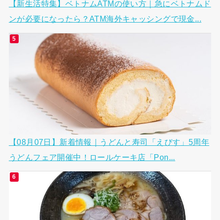
【新生活特集】ベトナムATMの使い方｜急にベトナムド
ンが必要になったら？ATM海外キャッシングで現金...
【08月07日】新着情報｜うどんと寿司「えびす」5周年
うどんフェア開催中！ロールケーキ店「Pon...