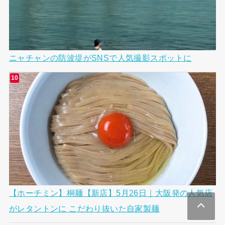
ニャチャンの防波堤がSNSで人気撮影スポットに
【ホーチミン】桐麺【新店】5月26日｜大阪発の人気店
がレタントンに こだわり抜いた自家製麺