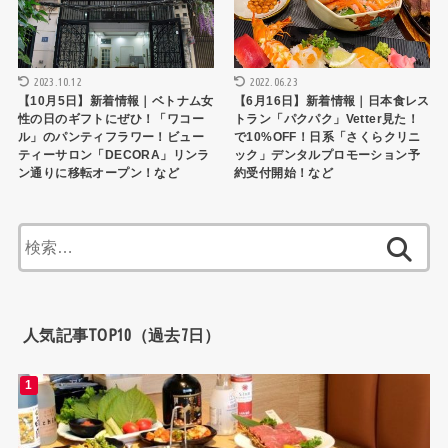
2023.10.12
2022.06.23
【10月5日】新着情報｜ベトナム女
【6月16日】新着情報｜日本食レス
性の日のギフトにぜひ！「ワコー
トラン「パクパク」Vetter見た！
ル」のパンティフラワー！ビュー
で10%OFF！日系「さくらクリニ
ティーサロン「DECORA」リンラ
ック」デンタルプロモーション予
ン通りに移転オープン！など
約受付開始！など
検
索:
人気記事TOP10（過去7日）