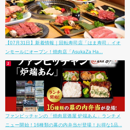
【07月31日】新着情報｜回転寿司店「はま寿司」イオ
ンモールにオープン！焼肉店「AsukaZa Ha...
ファンビッチャンの「焼肉居酒屋 炉端あん」ランチメ
ニュー開始！16種類の幕の内弁当が登場！お得な1品...