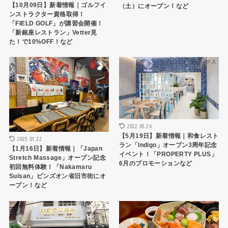
【10月09日】新着情報｜ゴルフイ
（土）にオープン！など
ンストラクター資格取得！
「FIELD GOLF」が講習会開催！
「新銀座レストラン」Vetter見
た！で10%OFF！など
トピックス
トピックス
2022.05.26
【5月19日】新着情報｜和食レスト
2025.01.22
ラン「Indigo」オープン3周年記念
【1月16日】新着情報｜「Japan
イベント！「PROPERTY PLUS」
Stretch Massage」オープン記念
6月のプロモーションなど
初回無料体験！「Nakamaru
Suisan」ビンズオン省旧市街にオ
ープン！など
トピックス
トピックス