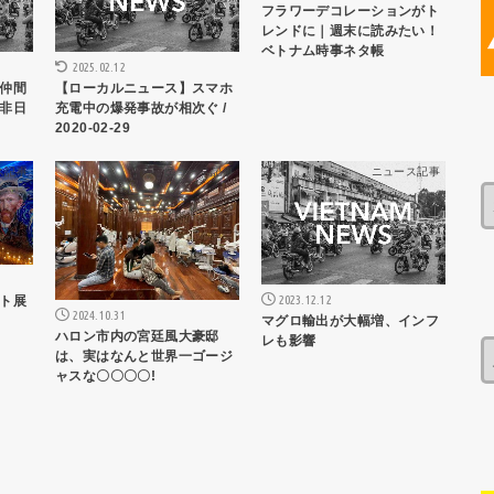
フラワーデコレーションがト
レンドに｜週末に読みたい！
ベトナム時事ネタ帳
2025.02.12
仲間
【ローカルニュース】スマホ
非日
充電中の爆発事故が相次ぐ /
2020-02-29
ス記事
ニュース記事
ニュース記事
2023.12.12
ト展
2024.10.31
マグロ輸出が大幅増、インフ
ハロン市内の宮廷風大豪邸
レも影響
は、実はなんと世界一ゴージ
ャスな〇〇〇〇!