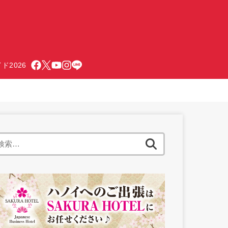
ド2026
検
索: