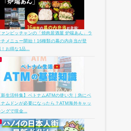
ファンビッチャンの「焼肉居酒屋 炉端あん」ラ
ンチメニュー開始！16種類の幕の内弁当が登
！お得な1品...
【新生活特集】ベトナムATMの使い方｜急にベ
トナムドンが必要になったら？ATM海外キャッ
ングで現金...