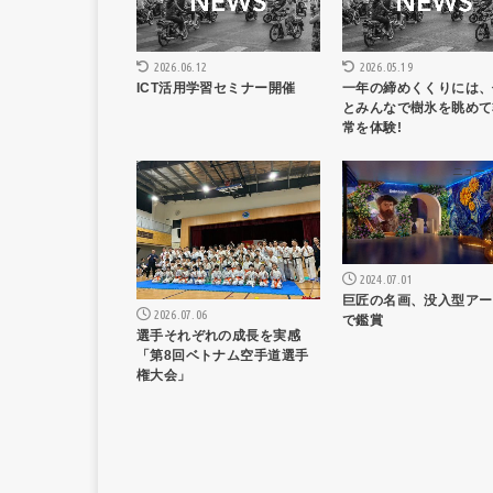
2026.05.19
2026.06.12
一年の締めくくりには、
ICT活用学習セミナー開催
とみんなで樹氷を眺めて
常を体験!
ニュース記事
ニュー
2024.07.01
巨匠の名画、没入型アー
2026.07.06
で鑑賞
選手それぞれの成長を実感
「第8回ベトナム空手道選手
権大会」