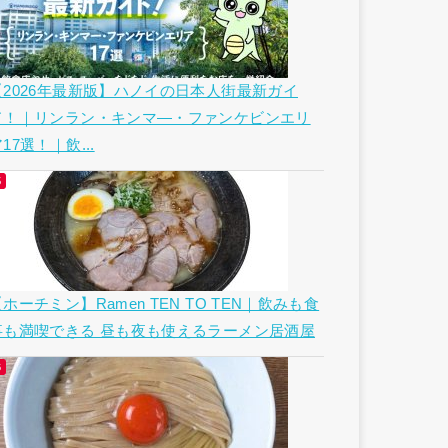
【2026年最新版】ハノイの日本人街最新ガイ
ド！｜リンラン・キンマ―・ファンケビンエリ
17選！｜飲...
ホーチミン】Ramen TEN TO TEN｜飲みも食
事も満喫できる 昼も夜も使えるラーメン居酒屋