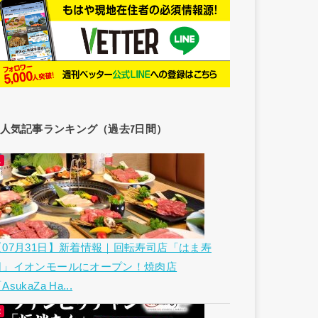
人気記事ランキング（過去7日間）
【07月31日】新着情報｜回転寿司店「はま寿
司」イオンモールにオープン！焼肉店
AsukaZa Ha...