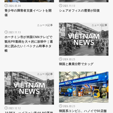
2026.05.04
2023.11.13
青少年の障害者支援イベントを開
シェアオフィスの需要が回復
催
ニュース記事
ニュース記事
2023.11.13
ホーチミン市が米国CNNテレビで
観光PR動画を大々的に放映中｜週
末に読みたい！ベトナム時事ネタ
帳
2024.03.25
韓国と農業分野でタッグ
ニュース記事
ニュース記事
2026.03.23
2023.12.12
韓国系コンビニ、ハノイで50店舗