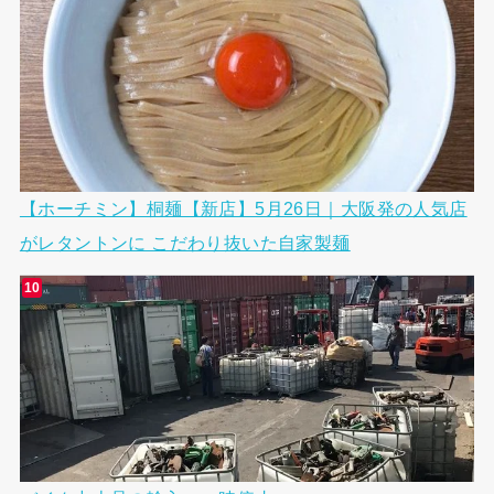
【ホーチミン】桐麺【新店】5月26日｜大阪発の人気店
がレタントンに こだわり抜いた自家製麺