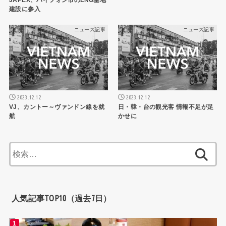
JAPEX、ハイフォン市のLNG基地
建設に参入
ニュース記事
ニュース記事
2023.12.12
2023.12.12
VJ、カントー～ヴァンドン線を就
日・韓・台の観光客 情報不足が足
航
かせに
検
索:
人気記事TOP10（過去7日）