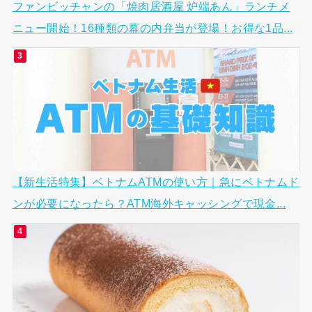
ファンビッチャンの「焼肉居酒屋 炉端あん」ランチメ
ニュー開始！16種類の幕の内弁当が登場！お得な1品...
【新生活特集】ベトナムATMの使い方｜急にベトナムド
ンが必要になったら？ATM海外キャッシングで現金...