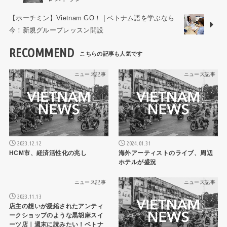
【ホーチミン】Vietnam GO！ | ベトナム語を学ぶなら
今！新規グループレッスン開設
RECOMMEND
ニュース記事
ニュース記事
2023.12.12
2024.01.31
HCM市、経済活性化の兆し
海外アーティストのライブ、周辺
ホテルが盛況
ニュース記事
ニュース記事
2023.11.13
店主の想いが凝縮されたアンティ
ークショップのような黒胡麻スイ
ーツ店｜週末に読みたい！ベトナ