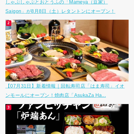
しゃぶしゃぶとおとうふの「Mameya（豆家）
Saigon」が8月8日（土）レタントンにオープン！
【07月31日】新着情報｜回転寿司店「はま寿司」イオ
ンモールにオープン！焼肉店「AsukaZa Ha...