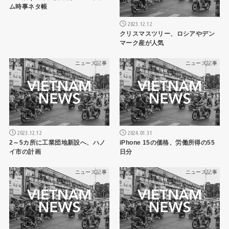
ム時事ネタ帳
2023.12.12
クリスマスツリー、ロシアやデン
マーク産が人気
ニュース記事
ニュース記事
2023.12.12
2024.01.31
2～5カ所に工業団地新設へ、ハノ
iPhone 15の価格、労働所得の55
イ市の計画
日分
ニュース記事
ニュース記事