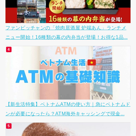
ファンビッチャンの「焼肉居酒屋 炉端あん」ランチメ
ニュー開始！16種類の幕の内弁当が登場！お得な1品...
【新生活特集】ベトナムATMの使い方｜急にベトナムド
ンが必要になったら？ATM海外キャッシングで現金...