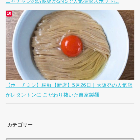
ニャチャンの防波堤がSNSで人気撮影スポットに
【ホーチミン】桐麺【新店】5月26日｜大阪発の人気店
がレタントンに こだわり抜いた自家製麺
カテゴリー