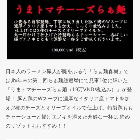
日本人のラーメン職人が腕をふるう「らぁ麺春樹」で
は,昨年末の第二回らぁ麺総選挙にて見事1位に輝いた
「うまトマチーーズらぁ麺（19万VND/税込み）」が登
場！ 豚と鶏のWスープに濃厚なイタリア産トマトを加
え,2種のチーズとオリーブオイルで仕上げ。特製鶏もも
チャーシューと揚げエノキを添えた芳醇な一杯は,締め
のリゾットもおすすめ！！