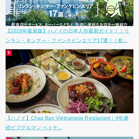
【2026年最新版】ハノイの日本人街最新ガイド！｜リ
ンラン・キンマ―・ファンケビンエリア17選！｜飲...
【ハノイ】Chao Ban Vietnamese Restaurant｜4年連
続ビブグルマン ベトナ...