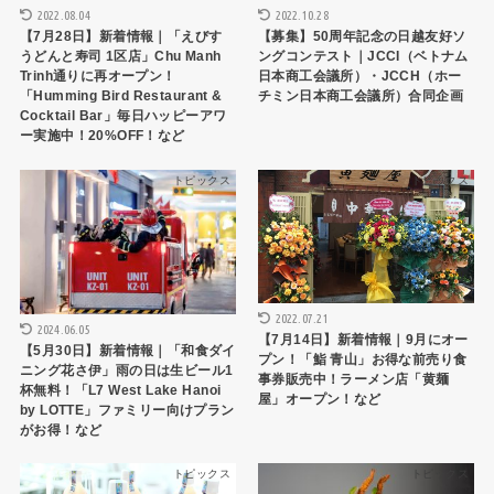
2022.08.04
2022.10.28
【7月28日】新着情報｜「えびす
【募集】50周年記念の日越友好ソ
うどんと寿司 1区店」Chu Manh
ングコンテスト｜JCCI（ベトナム
Trinh通りに再オープン！
日本商工会議所）・JCCH（ホー
「Humming Bird Restaurant &
チミン日本商工会議所）合同企画
Cocktail Bar」毎日ハッピーアワ
ー実施中！20%OFF！など
トピックス
トピックス
2022.07.21
2024.06.05
【7月14日】新着情報｜9月にオー
【5月30日】新着情報｜「和食ダイ
プン！「鮨 青山」お得な前売り食
ニング花さ伊」雨の日は生ビール1
事券販売中！ラーメン店「黄麺
杯無料！「L7 West Lake Hanoi
屋」オープン！など
by LOTTE」ファミリー向けプラン
がお得！など
トピックス
トピックス