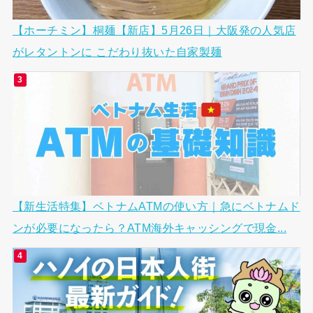
【ホーチミン】桐麺【新店】5月26日｜大阪発の人気店
がレタントンに こだわり抜いた自家製麺
【新生活特集】ベトナムATMの使い方｜急にベトナムド
ンが必要になったら？ATM海外キャッシングで現金...