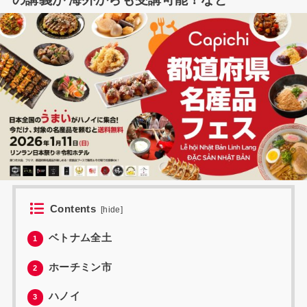
Contents
[
hide
]
ベトナム全土
1
ホーチミン市
2
ハノイ
3