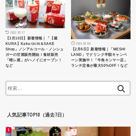
2022.03.17
【3月10日】新着情報｜「【蔵
2026.02.06
KURA】Kaku-Uchi＆SAKE
【2月6日】新着情報｜「MESHI
Shop」ノンアルコール・ノンシュ
LAND」でドリンク半額キャンペ
ガーの甘酒販売開始！食材販売
ーン実施中！「牛角キンマー店」
「晴レ屋」がハノイにオープン！
ランチ定食が最大50%OFF！など
など
検
索:
人気記事TOP10（過去7日）