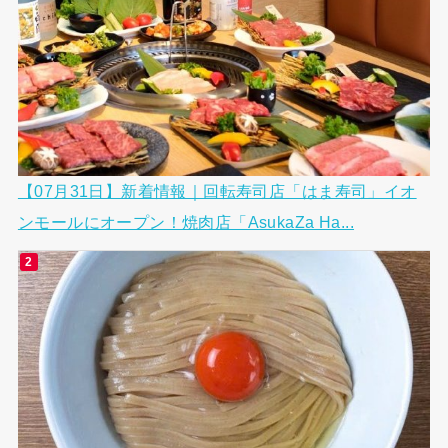
【07月31日】新着情報｜回転寿司店「はま寿司」イオ
ンモールにオープン！焼肉店「AsukaZa Ha...