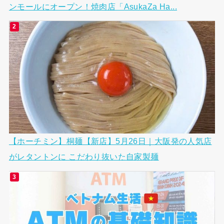
ンモールにオープン！焼肉店「AsukaZa Ha...
【ホーチミン】桐麺【新店】5月26日｜大阪発の人気店
がレタントンに こだわり抜いた自家製麺