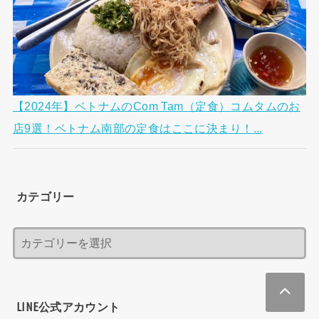
【2024年】ベトナムのCom Tam（定食）コムタムのお
店9選！ベトナム南部の定食はここに決まり！...
カテゴリー
LINE公式アカウント