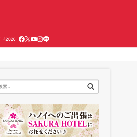
ド2026
検
索: