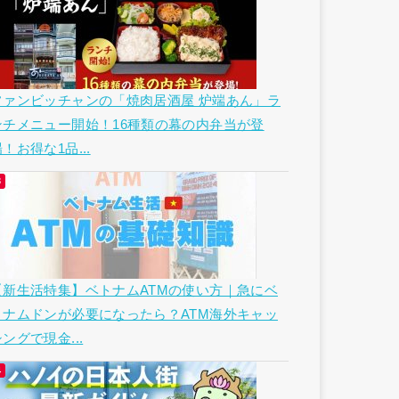
ファンビッチャンの「焼肉居酒屋 炉端あん」ラ
ンチメニュー開始！16種類の幕の内弁当が登
！お得な1品...
【新生活特集】ベトナムATMの使い方｜急にベ
トナムドンが必要になったら？ATM海外キャッ
ングで現金...