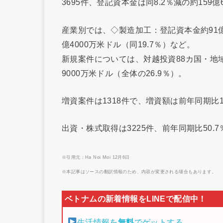
3695件、登記資本金は同8.2％減の約159
産業別では、◇製造加工：登記資本金約91億7
億4000万米ドル（同19.7％）など。
新規案件については、対越投資88カ国・地
9000万米ドル（全体の26.9％）。
増資案件は1318件で、増資額は前年同期比1
出資・株式取得は3225件、前年同期比50.7
※引用元：Ha Noi Moi 12月6日
※本記事はソースの翻訳情報のため、内容が変更される場合もあります。
生活情報を
無料
でゲットする