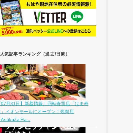
人気記事ランキング（過去7日間）
【07月31日】新着情報｜回転寿司店「はま寿
司」イオンモールにオープン！焼肉店
AsukaZa Ha...