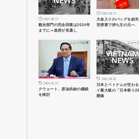
2026.06.15
2023.08.13
大金入りのバッグを紛失
観光部門の完全回復は2024年
安捜索で持ち主の元へ
までに＝政府が見通し
ニュース記事
ニュー
2026.06.02
2026.03.23
日本とベトナムが交わる
クウェート、原油供給の継続
イ最大級の「日本祭り20
を検討
開催