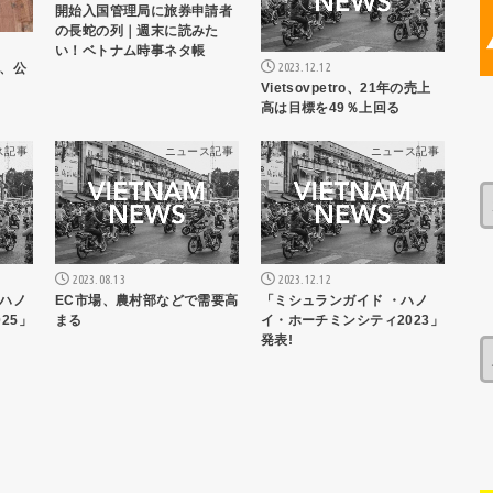
開始入国管理局に旅券申請者
の長蛇の列｜週末に読みた
い！ベトナム時事ネタ帳
2023.12.12
、公
Vietsovpetro、21年の売上
高は目標を49％上回る
ス記事
ニュース記事
ニュース記事
2023.08.13
2023.12.12
ハノ
EC市場、農村部などで需要高
「ミシュランガイド ・ハノ
25」
まる
イ・ホーチミンシティ2023」
発表!