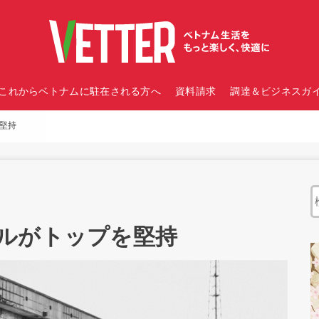
これからベトナムに駐在される方へ
資料請求
調達＆ビジネスガイ
堅持
ルがトップを堅持