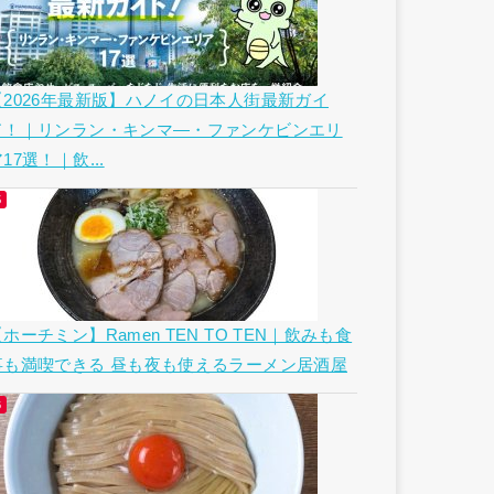
【2026年最新版】ハノイの日本人街最新ガイ
ド！｜リンラン・キンマ―・ファンケビンエリ
17選！｜飲...
ホーチミン】Ramen TEN TO TEN｜飲みも食
事も満喫できる 昼も夜も使えるラーメン居酒屋