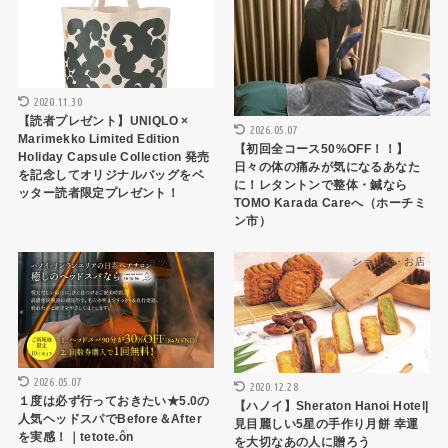
2020.11.30
【読者プレゼント】UNIQLO ×
2026.05.07
Marimekko Limited Edition
【初回全コース50%OFF！！】
Holiday Capsule Collection 発売
日々の体の痛みが気になるあなた
を記念してオリジナルバッグをベ
に！レタントンで整体・鍼なら
ッター読者限定プレゼント！
TOMO Karada Careへ（ホーチミ
ン市）
ショップ・お店
ショップ・お店
2026.05.07
2020.12.28
１度は必ず行っておきたい★5.0の
【ハノイ】Sheraton Hanoi Hotel|
人気ヘッドスパでBefore＆After
見目麗しい5星の手作り月餅 幸運
を実感！｜tetote.ôn
を大切なあの人に贈ろう