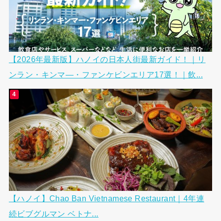
【2026年最新版】ハノイの日本人街最新ガイド！｜リ
ンラン・キンマ―・ファンケビンエリア17選！｜飲...
【ハノイ】Chao Ban Vietnamese Restaurant｜4年連
続ビブグルマン ベトナ...