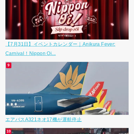
【7月31日】イベントカレンダー｜Anikura Fever:
Carnival！Nippon Oi...
エアバスA321ネオ17機が運航停止