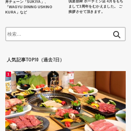
倶楽部舜 ホーチミン店 4月をもち
丼チェーン「SUKIYA」、
まして3周年をむかえました。 ご
「WAGYU DINING USHINO
挨拶させて頂きます。
KURA」など
検
索:
人気記事TOP10（過去7日）