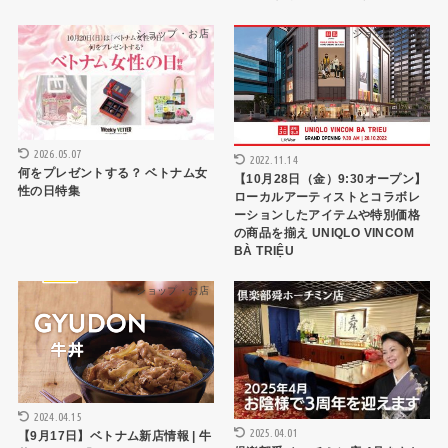
ショップ・お店
ショップ・お店
2026.05.07
2022.11.14
何をプレゼントする？ ベトナム女
【10月28日（金）9:30オープン】
性の日特集
ローカルアーティストとコラボレ
ーションしたアイテムや特別価格
の商品を揃え UNIQLO VINCOM
BÀ TRIỆU
ショップ・お店
インタビュー
2024.04.15
2025.04.01
【9月17日】ベトナム新店情報 | 牛