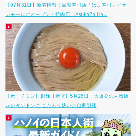
【07月31日】新着情報｜回転寿司店「はま寿司」イオ
ンモールにオープン！焼肉店「AsukaZa Ha...
【ホーチミン】桐麺【新店】5月26日｜大阪発の人気店
がレタントンに こだわり抜いた自家製麺