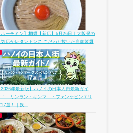
【ホーチミン】桐麺【新店】5月26日｜大阪発の
人気店がレタントンに こだわり抜いた自家製麺
【2026年最新版】ハノイの日本人街最新ガイ
ド！｜リンラン・キンマ―・ファンケビンエリ
17選！｜飲...