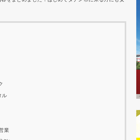
ク
タル
営業