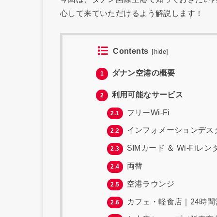
心して来ていただけるよう解説します！
Contents
[
hide
]
ダナン空港の概要
1
利用可能なサービス
2
フリーWi-Fi
2.1
インフォメーションデス
2.2
SIMカード ＆ Wi-Fiレン
2.3
両替
2.4
空港ラウンジ
2.5
カフェ・軽食店｜24時間
2.6