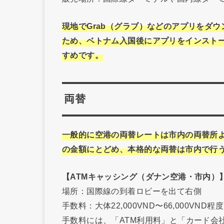
現地でGrab（グラブ）などのアプリをダ
ため、ベトナム入国後にアプリをインストー
すめです。
両替
一般的に空港の両替レートは市内の両替所
の金額にとどめ、本格的な両替は市内で行
【ATMキャッシング（ダナン空港・市内）
場所：国際線の到着ロビーを出て右側
手数料：大体22,000VND〜66,000VN
手数料には、「ATM利用料」と「カード会