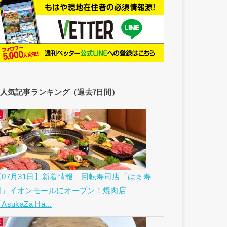
人気記事ランキング（過去7日間）
【07月31日】新着情報｜回転寿司店「はま寿
司」イオンモールにオープン！焼肉店
AsukaZa Ha...