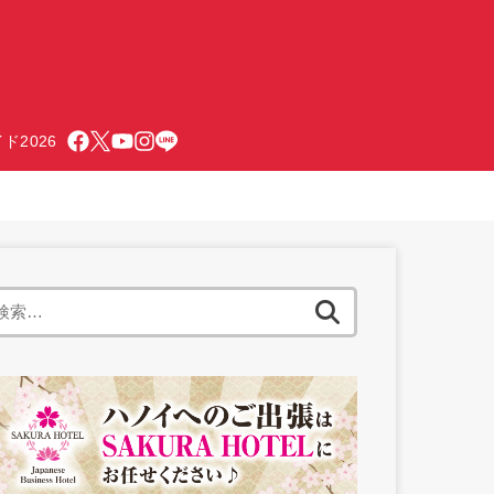
ド2026
検
索: