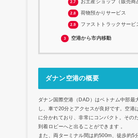
お土産ショップ（販売商
2.7
荷物預かりサービス
2.8
ファストトラックサービ
2.9
空港から市内移動
3
ダナン空港の概要
ダナン国際空港（DAD）はベトナム中部最
し、車で20分とアクセスが良好です。空港
に分かれており、非常にコンパクト。その
到着ロビーへと出ることができます 。
また、両ターミナル間は約500m、徒歩約5