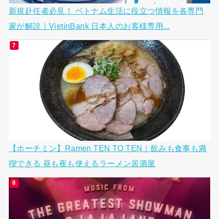
新規赴任者必見！ ベトナム生活に役立つ情報を各専門
家が解説｜VietinBank 日本人のお客様専用...
【ホーチミン】Ramen TEN TO TEN｜飲みも食事も満
喫できる 昼も夜も使えるラーメン居酒屋