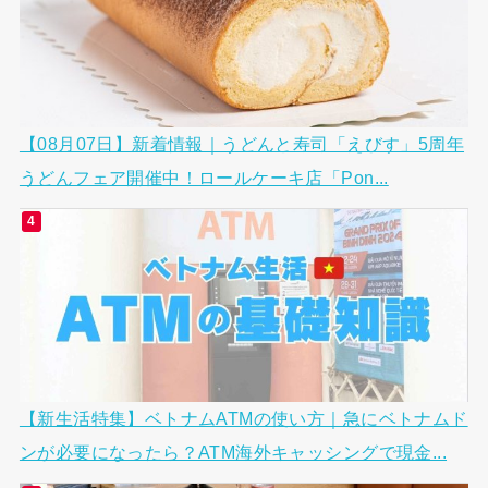
【08月07日】新着情報｜うどんと寿司「えびす」5周年
うどんフェア開催中！ロールケーキ店「Pon...
【新生活特集】ベトナムATMの使い方｜急にベトナムド
ンが必要になったら？ATM海外キャッシングで現金...