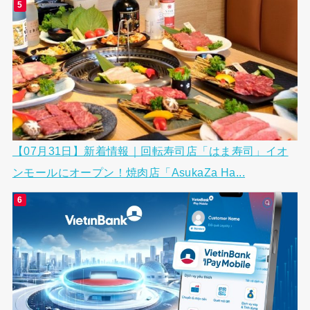
【07月31日】新着情報｜回転寿司店「はま寿司」イオ
ンモールにオープン！焼肉店「AsukaZa Ha...