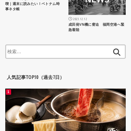
喫｜週末に読みたい！ベトナム時
事ネタ帳
2023.12.12
成田発VN機に脅迫 福岡空港へ緊
急着陸
検
索:
人気記事TOP10（過去7日）