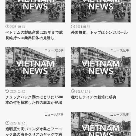
2023.10.13
2024.01.31
ベトナムの製紙産業は25年まで成
外国投資、トップはシンガポール
長維持へ＝業界団体の見通し
ニュース記事
ニュース記事
2024.03.12
2023.12.12
チュックバック湖のほとりに7500
種なしライチの栽培に成功
本の竹を植林した竹の庭園が登場
ニュース記事
ニュース記事
2023.12.12
透明度の高いコンダオ島とフーコ
ック島の海をクリアカヤックで満