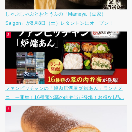
しゃぶしゃぶとおとうふの「Mameya（豆家）
Saigon」が8月8日（土）レタントンにオープン！
ファンビッチャンの「焼肉居酒屋 炉端あん」ランチメ
ニュー開始！16種類の幕の内弁当が登場！お得な1品...