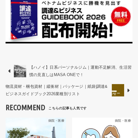
【ハノイ】日系パーソナルジム｜運動不足解消、生活習
慣の見直しはMASA ONEで！
物流資材・梱包資材｜緩衝材｜パッケージ｜紙袋|調達&
ビジネスガイドブック2026業種別リスト
RECOMMEND
病院・医療
病院・医療