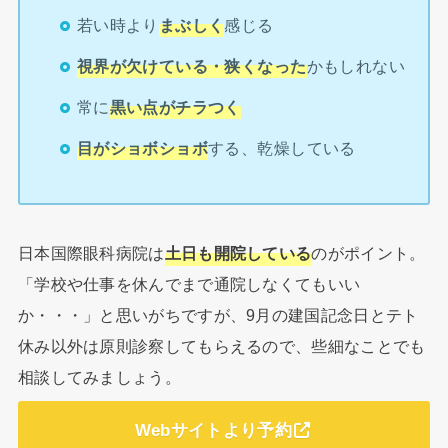
若い時より
まぶしく
感じる
視界が欠けている・狭くなった
かもしれない
常に
黒い点がチラつく
目がショボショボ
する、乾燥している
日本国際眼科病院は
土日も開院している
のがポイント。
「学校や仕事を休んでまで通院しなくてもいい
か・・・」と思いがちですが、9月の建国記念日とテト
休み以外は原則診察してもらえるので、些細なことでも
相談してみましょう。
Webサイトより予約