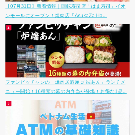
【07月31日】新着情報｜回転寿司店「はま寿司」イオ
ンモールにオープン！焼肉店「AsukaZa Ha...
ファンビッチャンの「焼肉居酒屋 炉端あん」ランチメ
ニュー開始！16種類の幕の内弁当が登場！お得な1品...