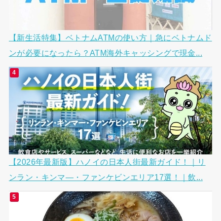
【新生活特集】ベトナムATMの使い方｜急にベトナムド
ンが必要になったら？ATM海外キャッシングで現金...
【2026年最新版】ハノイの日本人街最新ガイド！｜リ
ンラン・キンマ―・ファンケビンエリア17選！｜飲...