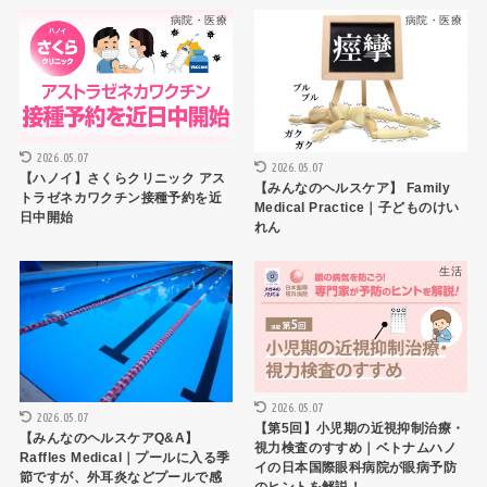
病院・医療
病院・医療
2026.05.07
2026.05.07
【ハノイ】さくらクリニック アス
【みんなのヘルスケア】 Family
トラゼネカワクチン接種予約を近
Medical Practice｜子どものけい
日中開始
れん
病院・医療
生活
2026.05.07
2026.05.07
【第5回】小児期の近視抑制治療・
【みんなのヘルスケアQ&A】
視力検査のすすめ｜ベトナムハノ
Raffles Medical｜プールに入る季
イの日本国際眼科病院が眼病予防
節ですが、外耳炎などプールで感