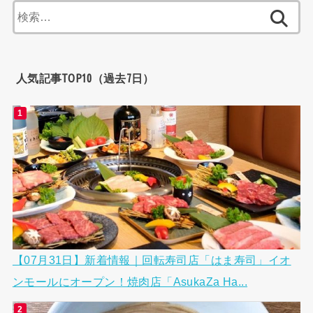
検
索:
人気記事TOP10（過去7日）
【07月31日】新着情報｜回転寿司店「はま寿司」イオ
ンモールにオープン！焼肉店「AsukaZa Ha...