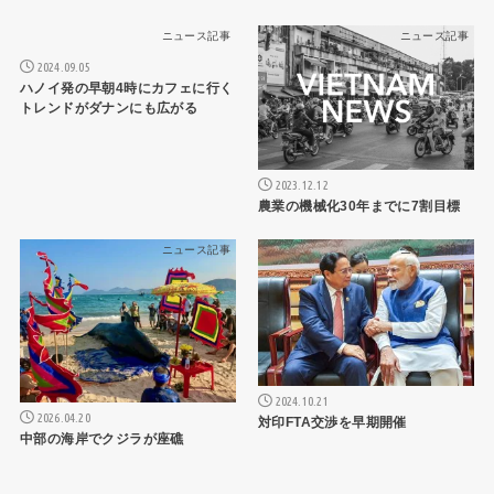
ニュース記事
ニュース記事
2024.09.05
ハノイ発の早朝4時にカフェに行く
トレンドがダナンにも広がる
2023.12.12
農業の機械化30年までに7割目標
ニュース記事
ニュース記事
2024.10.21
2026.04.20
対印FTA交渉を早期開催
中部の海岸でクジラが座礁