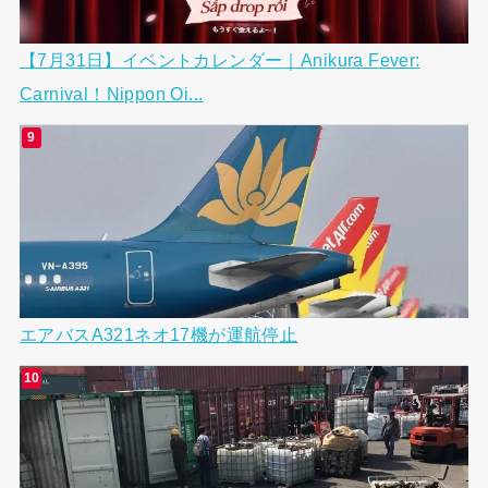
【7月31日】イベントカレンダー｜Anikura Fever:
Carnival！Nippon Oi...
エアバスA321ネオ17機が運航停止