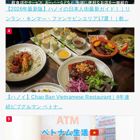
【2026年最新版】ハノイの日本人街最新ガイド！｜リ
ンラン・キンマ―・ファンケビンエリア17選！｜飲...
【ハノイ】Chao Ban Vietnamese Restaurant｜4年連
続ビブグルマン ベトナ...