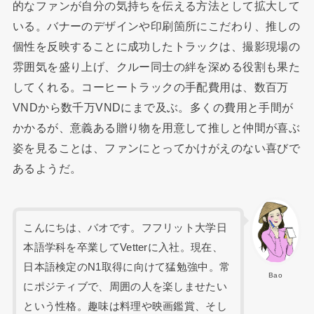
的なファンが自分の気持ちを伝える方法として拡大して
いる。バナーのデザインや印刷箇所にこだわり、推しの
個性を反映することに成功したトラックは、撮影現場の
雰囲気を盛り上げ、クルー同士の絆を深める役割も果た
してくれる。コーヒートラックの手配費用は、数百万
VNDから数千万VNDにまで及ぶ。多くの費用と手間が
かかるが、意義ある贈り物を用意して推しと仲間が喜ぶ
姿を見ることは、ファンにとってかけがえのない喜びで
あるようだ。
こんにちは、バオです。フフリット大学日
本語学科を卒業してVetterに入社。現在、
日本語検定のN1取得に向けて猛勉強中。常
Bao
にポジティブで、周囲の人を楽しませたい
という性格。趣味は料理や映画鑑賞、そし