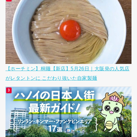
【ホーチミン】桐麺【新店】5月26日｜大阪発の人気店
がレタントンに こだわり抜いた自家製麺