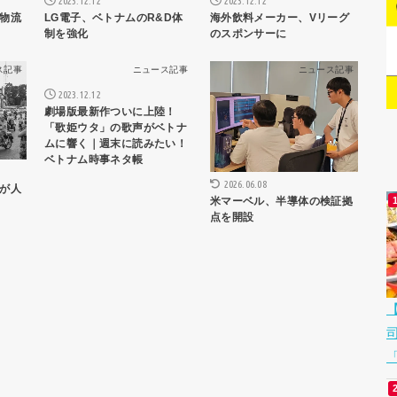
2023.12.12
2023.12.12
物流
LG電子、ベトナムのR&D体
海外飲料メーカー、Vリーグ
制を強化
のスポンサーに
ス記事
ニュース記事
ニュース記事
2023.12.12
劇場版最新作ついに上陸！
「歌姫ウタ」の歌声がベトナ
ムに響く｜週末に読みたい！
ベトナム時事ネタ帳
2026.06.08
が人
米マーベル、半導体の検証拠
点を開設
「