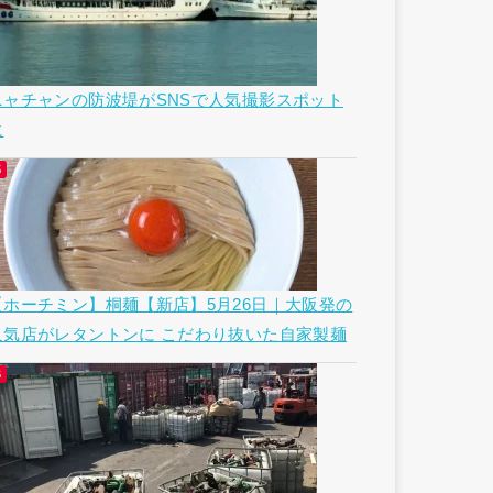
ニャチャンの防波堤がSNSで人気撮影スポット
に
【ホーチミン】桐麺【新店】5月26日｜大阪発の
人気店がレタントンに こだわり抜いた自家製麺