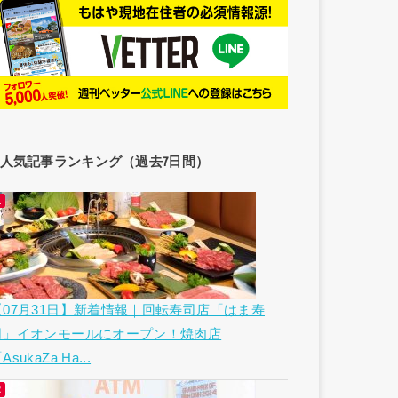
人気記事ランキング（過去7日間）
【07月31日】新着情報｜回転寿司店「はま寿
司」イオンモールにオープン！焼肉店
AsukaZa Ha...