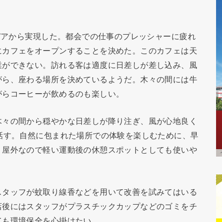
イデアから実現した。都会での仕事のプレッシャーに疲れ
にカフェをオープンすることを決めた。このカフェは天
業ができない。訪れる客は適度に日差しが差し込み、風
がら、座わる場所を決めているようだ。木々の間には牛
がらコーヒーが飲めるのも楽しい。
木々の間から穏やかな日差しが降り注ぎ、風が心地良く
話す。自然に包まれた場所での体験を楽しむために、早
。屋外なので軽い運動後の休憩スポットとしても使いや
スタッフが蚊取り線香などを用いて改善を試みてはいる
店後にはスタッフがプラスチックカップなどのゴミをチ
ても環境保全を心掛けたい。