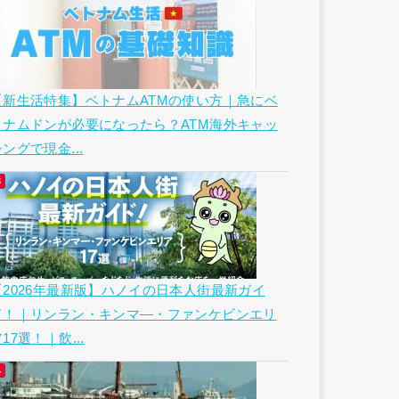
【新生活特集】ベトナムATMの使い方｜急にベ
トナムドンが必要になったら？ATM海外キャッ
ングで現金...
【2026年最新版】ハノイの日本人街最新ガイ
ド！｜リンラン・キンマ―・ファンケビンエリ
17選！｜飲...