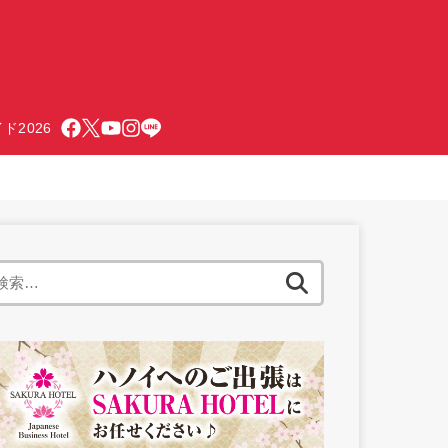
ド2026
検
索: