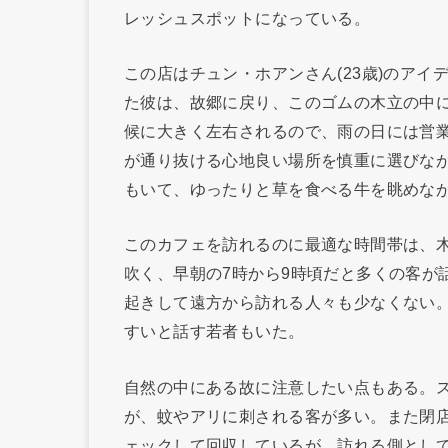
レッシュスポットになっている。
この店はチュン・ホアンさん(23歳)のア
た彼は、故郷に戻り、このゴムの木立の中
候に大きく左右されるので、雨の日には営
が通り抜ける心地良い場所を慎重に選びな
もいて、ゆったりと草を食べる牛を眺めな
このカフェを訪れるのに最適な時間帯は、
吹く、早朝の7時から9時頃だと多くの客が
起きして遠方から訪れる人々も少なくない
すいと話す若者もいた。
自然の中にある故に注意したい点もある。
が、蚊やアリに刺される客が多い。また閉
ェックして回収しているが、訪れる側とし