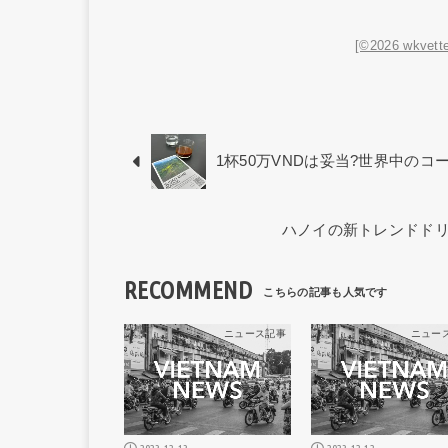
[©2026 wkvette
1杯50万VNDは妥当?世界中のコ
ハノイの新トレンドドリン
RECOMMEND
ニュース記事
ニュー