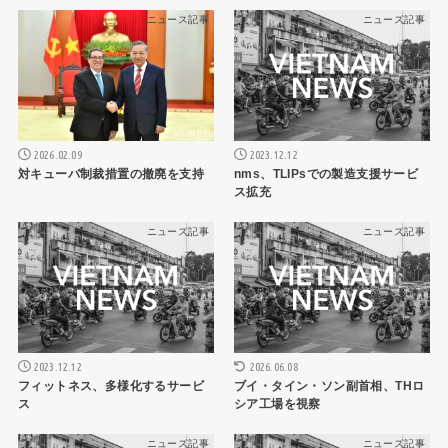
ニュース記事
ニュース記事
2026.02.09
2023.12.12
対キューバ制裁措置の撤廃を支持
nms、TLIPsでの製造支援サービ
ス拡充
ニュース記事
ニュース記事
2023.12.12
2026.06.08
フィットネス、多様化するサービ
ブイ・タイン・ソン副首相、THロ
ス
シア工場を視察
ニュース記事
ニュース記事