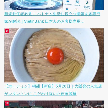
新規赴任者必見！ ベトナム生活に役立つ情報を各専門
家が解説｜VietinBank 日本人のお客様専用...
【ホーチミン】桐麺【新店】5月26日｜大阪発の人気店
がレタントンに こだわり抜いた自家製麺