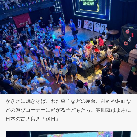
かき氷に焼きそば、わた菓子などの屋台、射的やお面な
どの遊びコーナーに群がる子どもたち。雰囲気はまさに
日本の古き良き「縁日」。