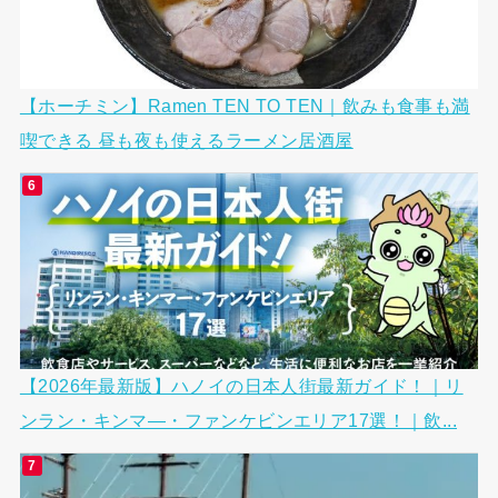
【ホーチミン】Ramen TEN TO TEN｜飲みも食事も満
喫できる 昼も夜も使えるラーメン居酒屋
【2026年最新版】ハノイの日本人街最新ガイド！｜リ
ンラン・キンマ―・ファンケビンエリア17選！｜飲...