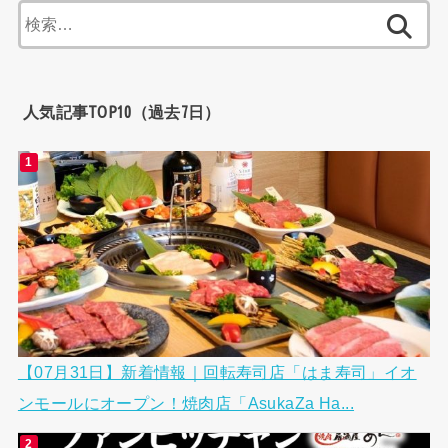
検
索:
人気記事TOP10（過去7日）
【07月31日】新着情報｜回転寿司店「はま寿司」イオ
ンモールにオープン！焼肉店「AsukaZa Ha...