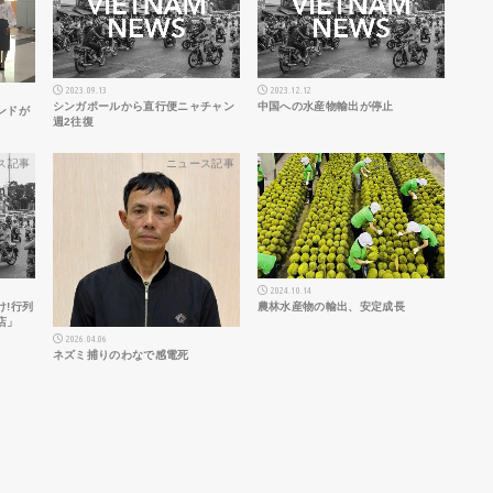
2023.09.13
2023.12.12
シンガポールから直行便ニャチャン
中国への水産物輸出が停止
ンドが
週2往復
ス記事
ニュース記事
ニュース記事
2024.10.14
農林水産物の輸出、安定成長
け!行列
店」
2026.04.06
ネズミ捕りのわなで感電死