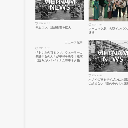
2026.08.07
2024.11.04
サムスン、対越投資を拡大
フーコック島、大型インバウ
盛況
ニュース記事
ニュー
2023.12.12
ベトナムの花まつり、ウェーサーカ
祭幾千もの人々が平和を祈る｜週末
に読みたい！ベトナム時事ネタ帳
2026.06.08
ハノイの秋をサイゴンにお届
の絶えない「森の中のもち米