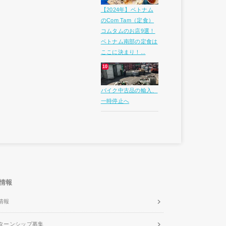
【2024年】ベトナム
のCom Tam（定食）
コムタムのお店9選！
ベトナム南部の定食は
ここに決まり！...
バイク中古品の輸入、
一時停止へ
情報
情報
ターンシップ募集