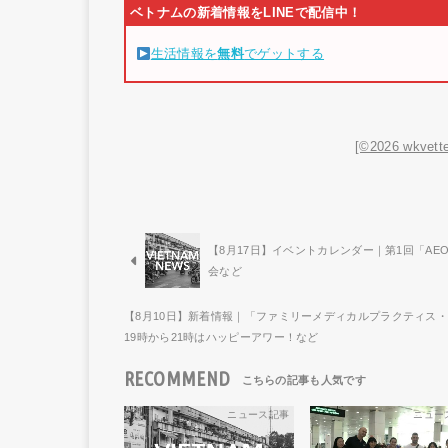
生活情報を
無料
でゲットする
[©2026 wkvette
【8月17日】イベントカレンダー｜第1回「AEON E
会など
【8月10日】新着情報｜「ファミリーメディカルプラクティス・ハノイ」
19時から21時はハッピーアワー！など
RECOMMEND
ニュース記事
ニュー