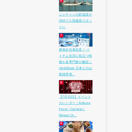
ニャチャンの防波堤が
SNSで人気撮影スポッ
トに
新規赴任者必見！ ベ
トナム生活に役立つ情
報を各専門家が解説｜
VietinBank 日本人のお
客様専用...
【7月31日】イベント
カレンダー｜Anikura
Fever: Carnival！
Nippon Oi...