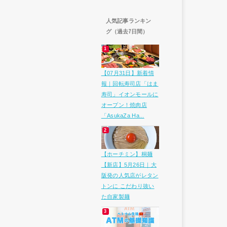
人気記事ランキン
グ（過去7日間）
【07月31日】新着情
報｜回転寿司店「はま
寿司」イオンモールに
オープン！焼肉店
「AsukaZa Ha...
【ホーチミン】桐麺
【新店】5月26日｜大
阪発の人気店がレタン
トンに こだわり抜い
た自家製麺