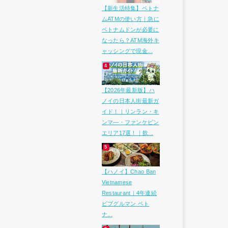
【新生活特集】ベトナ
ムATMの使い方｜急に
ベトナムドンが必要に
なったら？ATM海外キ
ャッシングで現金...
【2026年最新版】ハ
ノイの日本人街最新ガ
イド！｜リンラン・キ
ンマ―・ファンケビン
エリア17選！｜飲...
【ハノイ】Chao Ban
Vietnamese
Restaurant｜4年連続
ビブグルマン ベト
ナ...