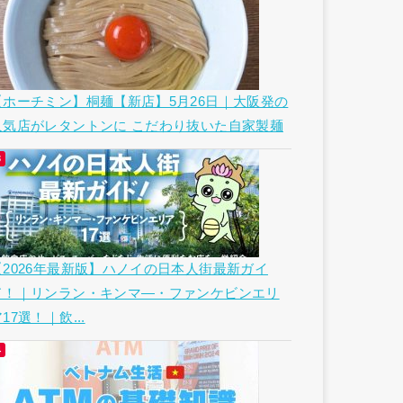
【ホーチミン】桐麺【新店】5月26日｜大阪発の
人気店がレタントンに こだわり抜いた自家製麺
【2026年最新版】ハノイの日本人街最新ガイ
ド！｜リンラン・キンマ―・ファンケビンエリ
17選！｜飲...