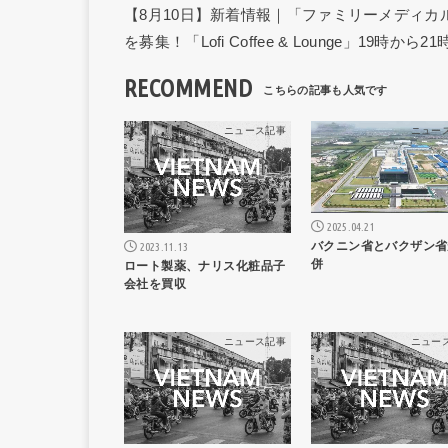
【8月10日】新着情報｜「ファミリーメディ
を募集！「Lofi Coffee & Lounge」19時
RECOMMEND
ニュース記事
ニュー
2025.04.21
バクニン省とバクザン省
2023.11.13
併
ロート製薬、ナリス化粧品子
会社を買収
ニュース記事
ニュー