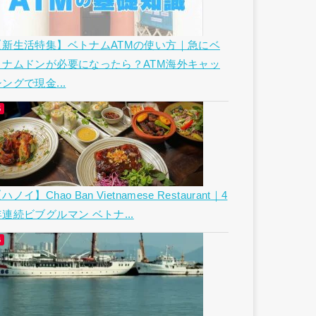
【新生活特集】ベトナムATMの使い方｜急にベ
トナムドンが必要になったら？ATM海外キャッ
ングで現金...
ハノイ】Chao Ban Vietnamese Restaurant｜4
年連続ビブグルマン ベトナ...