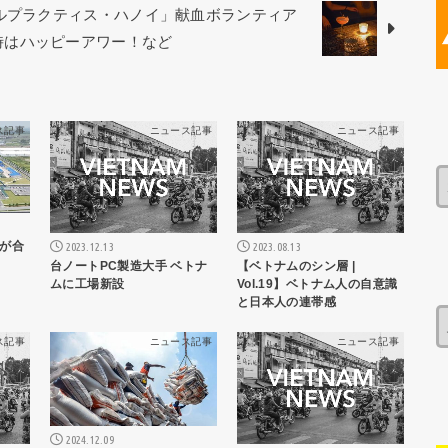
カルプラクティス・ハノイ」献血ボランティア
から21時はハッピーアワー！など
ス記事
ニュース記事
ニュース記事
が合
2023.12.13
2023.08.13
台ノートPC製造大手 ベトナ
【ベトナムのシン層 |
ムに工場新設
Vol.19】ベトナム人の自意識
と日本人の連帯感
ス記事
ニュース記事
ニュース記事
2024.12.09