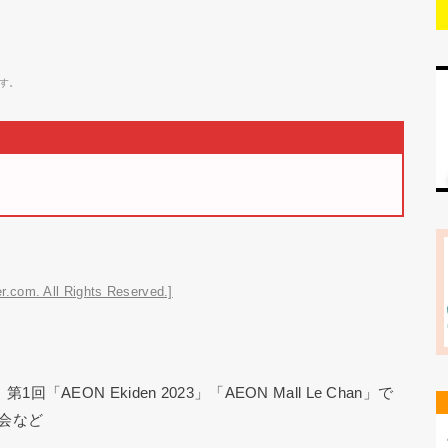
す。
r.com. All Rights Reserved.]
AEON Ekiden 2023」「AEON Mall Le Chan」で
会など