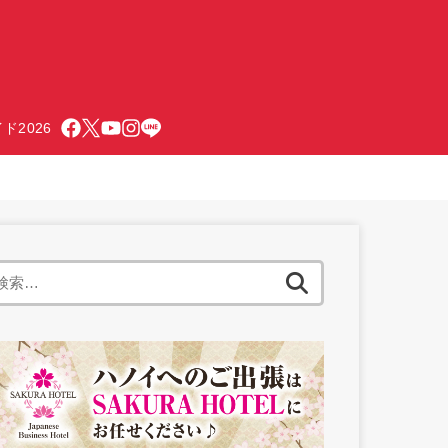
ド2026
検
索: