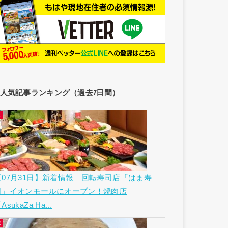
人気記事ランキング（過去7日間）
【07月31日】新着情報｜回転寿司店「はま寿
司」イオンモールにオープン！焼肉店
AsukaZa Ha...