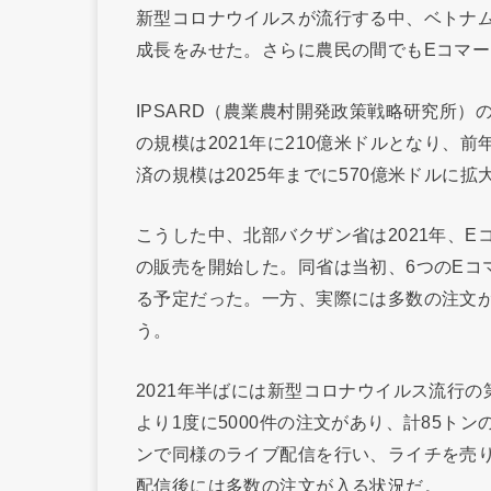
新型コロナウイルスが流行する中、ベトナム
成長をみせた。さらに農民の間でもEコマ
IPSARD（農業農村開発政策戦略研究所
の規模は2021年に210億米ドルとなり、
済の規模は2025年までに570億米ドルに
こうした中、北部バクザン省は2021年、
の販売を開始した。同省は当初、6つのEコ
る予定だった。一方、実際には多数の注文が
う。
2021年半ばには新型コロナウイルス流行
より1度に5000件の注文があり、計85ト
ンで同様のライブ配信を行い、ライチを売
配信後には多数の注文が入る状況だ。