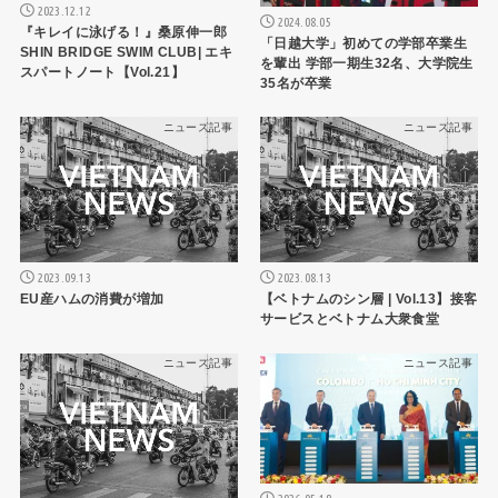
2023.12.12
2024.08.05
『キレイに泳げる！』桑原伸一郎
「日越大学」初めての学部卒業生
SHIN BRIDGE SWIM CLUB| エキ
を輩出 学部一期生32名、大学院生
スパートノート【Vol.21】
35名が卒業
ニュース記事
ニュース記事
2023.09.13
2023.08.13
EU産ハムの消費が増加
【ベトナムのシン層 | Vol.13】接客
サービスとベトナム大衆食堂
ニュース記事
ニュース記事