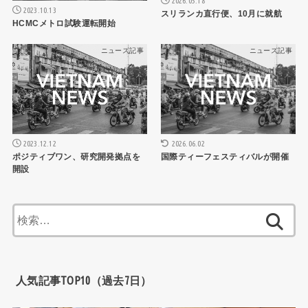
2026.05.18
2023.10.13
スリランカ直行便、10月に就航
HCMCメトロ試験運転開始
ニュース記事
ニュース記事
2026.06.02
2023.12.12
国際ティーフェスティバルが開催
ポジティブワン、研究開発拠点を
開設
検
索:
人気記事TOP10（過去7日）