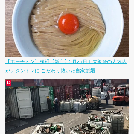
【ホーチミン】桐麺【新店】5月26日｜大阪発の人気店
がレタントンに こだわり抜いた自家製麺