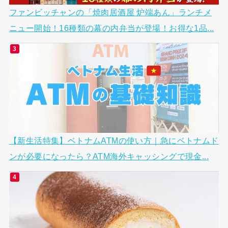
ファンビッチャンの「焼肉居酒屋 炉端あん」ランチメ
ニュー開始！16種類の幕の内弁当が登場！お得な1品...
【新生活特集】ベトナムATMの使い方｜急にベトナムド
ンが必要になったら？ATM海外キャッシングで現金...