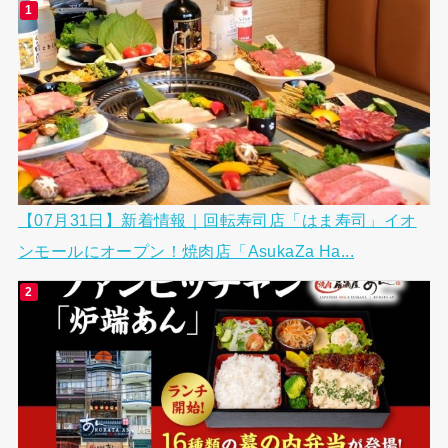
【07月31日】新着情報｜回転寿司店「はま寿司」イオ
ンモールにオープン！焼肉店「AsukaZa Ha...